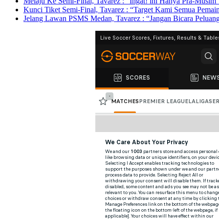
Melaju Ke Semi-Final, Tavarez : “Ingat! ini Hanya Pra-Musim
Kunci Tiket Semi-Final, Tavarez : “Target Kami Semua Pema
Jelang Lawan PSMS Medan, Tavarez : “Jangan Bicara Peluan