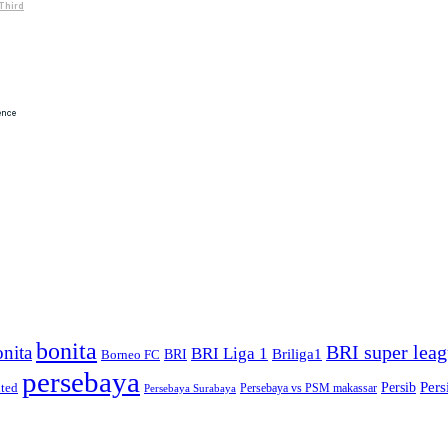
bonita
BRI super lea
nita
BRI Liga 1
Briliga1
Borneo FC
BRI
persebaya
Pers
ted
Persib
Persebaya vs PSM makassar
Persebaya Surabaya