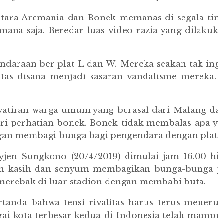
tara Aremania dan Bonek memanas di segala time
mana saja. Beredar luas video razia yang dilakuk
kendaraan ber plat L dan W. Mereka seakan tak 
ntas disana menjadi sasaran vandalisme mereka
awatiran warga umum yang berasal dari Malang d
 dari perhatian bonek. Bonek tidak membalas apa
ngan membagi bunga bagi pengendara dengan plat 
ayjen Sungkono (20/4/2019) dimulai jam 16.00 
uh kasih dan senyum membagikan bunga-bunga pad
n merebak di luar stadion dengan membabi buta.
tanda bahwa tensi rivalitas harus terus mene
ai kota terbesar kedua di Indonesia telah ma