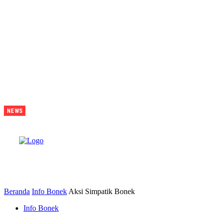
Juara Piala
NEWS
Presiden
2026
Tavarez
Ajak
Bonek
B
Bonita
Penuhi
Stadion
Tanggal 15
Untuk
Hormati
Perjuangan
Pemain
Beranda
Info Bonek
Aksi Simpatik Bonek
Info Bonek