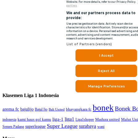
Klasemen Liga 1 Indonesia
bonek
Bonek Bo
arema fc
bajulijo
bhayangkara fc
Bajul Ijo
Bali United
liga1
liga-1
kami haus gol kamu
Madura united
Malut Uni
indonesia
Liga1shopee
Super League
surabaya
superleague
Semen Padang
wani