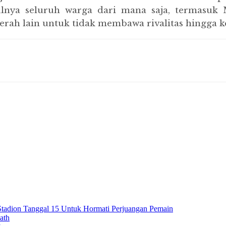
nya seluruh warga dari mana saja, termasuk M
erah lain untuk tidak membawa rivalitas hingga k
 Stadion Tanggal 15 Untuk Hormati Perjuangan Pemain
ath