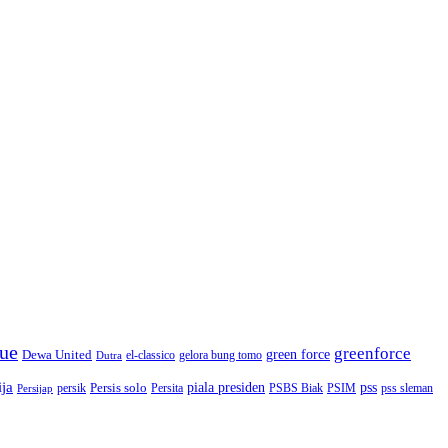
gue
greenforce
green force
Dewa United
gelora bung tomo
el-classico
Dutra
ija
piala presiden
Persis solo
pss
PSBS Biak
persik
Persita
PSIM
pss sleman
Persijap