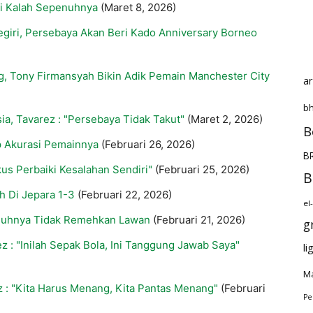
ui Kalah Sepenuhnya
(Maret 8, 2026)
giri, Persebaya Akan Beri Kado Anniversary Borneo
, Tony Firmansyah Bikin Adik Pemain Manchester City
a
bh
ia, Tavarez : "Persebaya Tidak Takut"
(Maret 2, 2026)
B
p Akurasi Pemainnya
(Februari 26, 2026)
BR
us Perbaiki Kesalahan Sendiri"
(Februari 25, 2026)
B
h Di Jepara 1-3
(Februari 22, 2026)
el
Asuhnya Tidak Remehkan Lawan
(Februari 21, 2026)
g
z : "Inilah Sepak Bola, Ini Tanggung Jawab Saya"
li
Ma
 : "Kita Harus Menang, Kita Pantas Menang"
(Februari
Pe