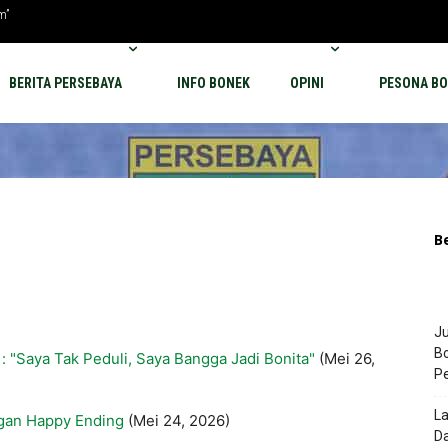
m”
BERITA PERSEBAYA
INFO BONEK
OPINI
PESONA BO
B
Ju
Bo
 : "Saya Tak Peduli, Saya Bangga Jadi Bonita"
(Mei 26,
P
La
gan Happy Ending
(Mei 24, 2026)
Da