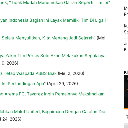
nek, "Tidak Mudah Menemukan Gairah Seperti Tim Ini"
Me
P
ah Indonesia Bagian Ini Layak Memiliki Tim Di Liga 1"
Ku
S
Selalu Menyulitkan, Kita Menang Jadi Sejarah"
(Mei
J
Bi
aya Yakin Tim Persis Solo Akan Melakukan Segalanya
 9, 2026)
K
ez Tetap Waspada PSBS Biak
(Mei 2, 2026)
 Ini Pertandingan Apa"
(April 29, 2026)
ang Arema FC, Tavarez Ingin Pemainnya Maksimalkan
lahkan Malut United, Bagaimana Dengan Catatan Dia
il 24, 2026)