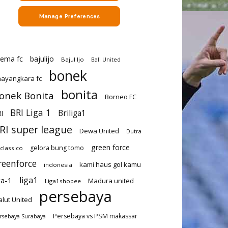
rema fc
bajulijo
Bajul Ijo
Bali United
bonek
ayangkara fc
bonita
onek Bonita
Borneo FC
BRI Liga 1
Briliga1
I
RI super league
Dewa United
Dutra
green force
gelora bung tomo
-classico
reenforce
kami haus gol kamu
indonesia
liga1
ga-1
Madura united
Liga1shopee
persebaya
lut United
Persebaya vs PSM makassar
rsebaya Surabaya