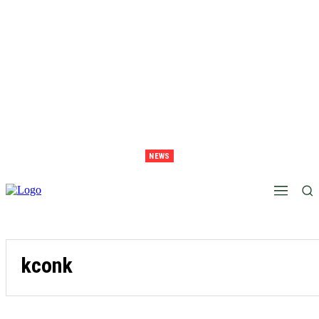
NEWS
Juara Piala Presiden 2026 Tavarez Ajak Bonek Bonita Penuhi Stadion Tanggal 15 Untuk
Hormati Perjuangan Pemain
kconk