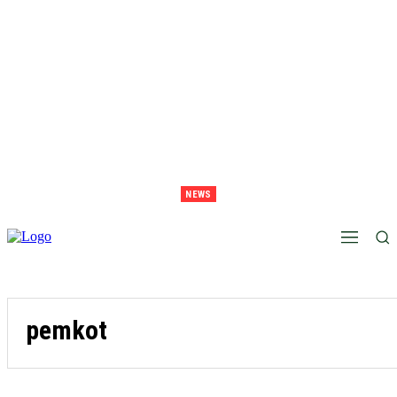
NEWS
Juara Piala Presiden 2026 Tavarez Ajak Bonek Bonita Penuhi Stadion Tanggal 15 Untuk
Hormati Perjuangan Pemain
pemkot