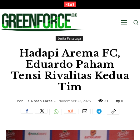
NEWS
Kunci Tiket Semi-Final, Tavarez : “Target Kami Semua Pemain Merasakan Pra-
Melaju Ke Semi-Final, Tavarez : “Ingat! ini Hanya Pra-Musim”
Musim”
Beranda
Berita Persebaya
Berita Persebaya
Hadapi Arema FC,
Eduardo Paham
Tensi Rivalitas Kedua
Tim
Penulis
Green Force
-
November 22, 2025
21
0