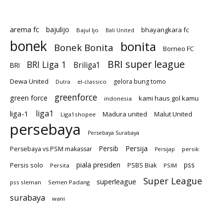
arema fc
bajulijo
bhayangkara fc
Bajul Ijo
Bali United
bonek
bonita
Bonek Bonita
Borneo FC
BRI super league
BRI Liga 1
Briliga1
BRI
Dewa United
gelora bung tomo
el-classico
Dutra
greenforce
green force
kami haus gol kamu
indonesia
liga1
liga-1
Madura united
Malut United
Liga1shopee
persebaya
Persebaya Surabaya
Persija
Persib
Persebaya vs PSM makassar
persik
Persijap
piala presiden
Persis solo
pss
PSBS Biak
Persita
PSIM
Super League
superleague
pss sleman
Semen Padang
surabaya
wani