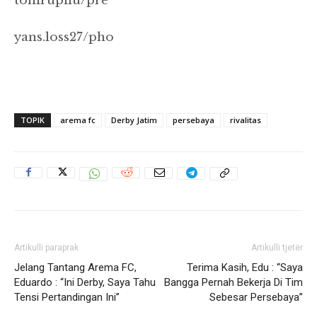
tonirupilu/pre
yans.loss27/pho
TOPIK
arema fc
Derby Jatim
persebaya
rivalitas
Artikulli paraprak
Artikulli tjetër
Jelang Tantang Arema FC,
Terima Kasih, Edu : “Saya
Eduardo : “Ini Derby, Saya Tahu
Bangga Pernah Bekerja Di Tim
Tensi Pertandingan Ini”
Sebesar Persebaya”