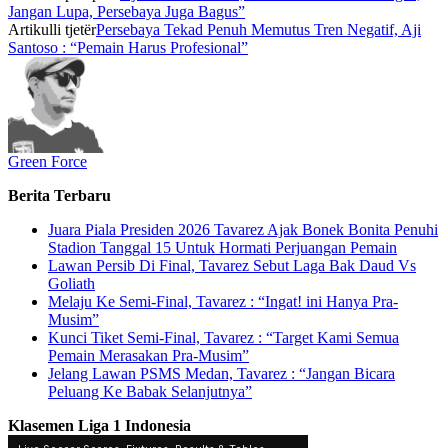
Jangan Lupa, Persebaya Juga Bagus”
Artikulli tjetër
Persebaya Tekad Penuh Memutus Tren Negatif, Aji
Santoso : “Pemain Harus Profesional”
Green Force
Berita Terbaru
Juara Piala Presiden 2026 Tavarez Ajak Bonek Bonita Penuhi
Stadion Tanggal 15 Untuk Hormati Perjuangan Pemain
Lawan Persib Di Final, Tavarez Sebut Laga Bak Daud Vs
Goliath
Melaju Ke Semi-Final, Tavarez : “Ingat! ini Hanya Pra-
Musim”
Kunci Tiket Semi-Final, Tavarez : “Target Kami Semua
Pemain Merasakan Pra-Musim”
Jelang Lawan PSMS Medan, Tavarez : “Jangan Bicara
Peluang Ke Babak Selanjutnya”
Klasemen Liga 1 Indonesia