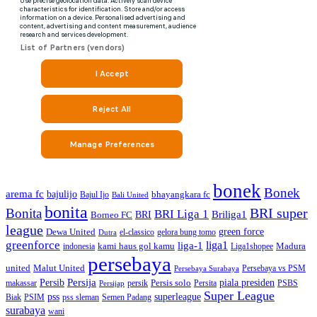
bonek
Bonek
arema fc
bajulijo
bhayangkara fc
Bajul Ijo
Bali United
bonita
BRI super
Bonita
BRI Liga 1
Briliga1
Borneo FC
BRI
league
green force
Dewa United
gelora bung tomo
el-classico
Dutra
greenforce
liga1
liga-1
kami haus gol kamu
Madura
indonesia
Liga1shopee
persebaya
united
Malut United
Persebaya vs PSM
Persebaya Surabaya
Persija
piala presiden
Persib
Persis solo
makassar
PSBS
persik
Persita
Persijap
Super League
superleague
pss
Biak
PSIM
pss sleman
Semen Padang
surabaya
wani