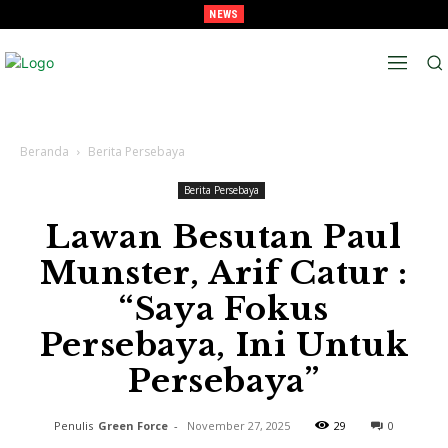
NEWS
Melaju Ke Semi-Final, Tavarez : “Ingat! ini Hanya Pra-Musim”
Beranda
Berita Persebaya
Berita Persebaya
Lawan Besutan Paul
Munster, Arif Catur :
“Saya Fokus
Persebaya, Ini Untuk
Persebaya”
Penulis
Green Force
-
November 27, 2025
29
0