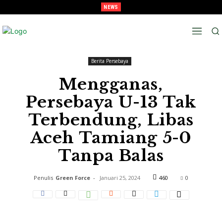
NEWS
Melaju Ke Semi-Final, Tavarez : “Ingat! ini Hanya Pra-Musim”
Beranda
Berita Persebaya
Berita Persebaya
Mengganas,
Persebaya U-13 Tak
Terbendung, Libas
Aceh Tamiang 5-0
Tanpa Balas
Penulis
Green Force
-
Januari 25, 2024
460
0