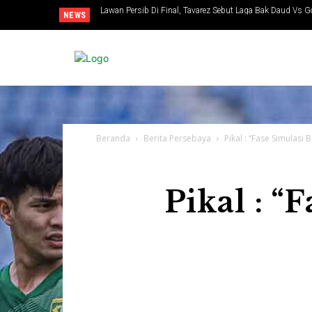
Lawan Persib Di Final, Tavarez Sebut Laga Bak Daud Vs G
NEWS
Beranda
Berita Persebaya
Pikal : “Fase Simulasi
Pikal : “