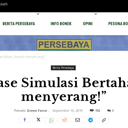
oliath
BERITA PERSEBAYA
INFO BONEK
OPINI
PESONA BO
 Bertahan, besok menyerang!”
Berita Persebaya
Fase Simulasi Berta
menyerang!”
Penulis
Green Force
-
September 10, 2019
192
0