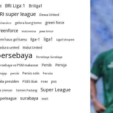
BRI Liga 1
Briliga1
I
RI super league
Dewa United
green force
gelora bung tomo
-classico
reenforce
indonesia
jawa timur
liga1
liga-1
mi haus gol kamu
Liga1shopee
dura united
Malut United
persebaya
Persebaya Surabaya
Persija
Persib
rsebaya vs PSM makassar
Persis solo
persik
Persita
rsijap
ala presiden
pss
PSBS Biak
PSIM
Super League
s sleman
Semen Padang
surabaya
uperleague
wani