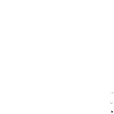
a
bh
B