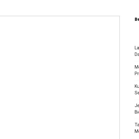
B
La
Da
Me
P
Ku
S
J
Bi
Ta
M