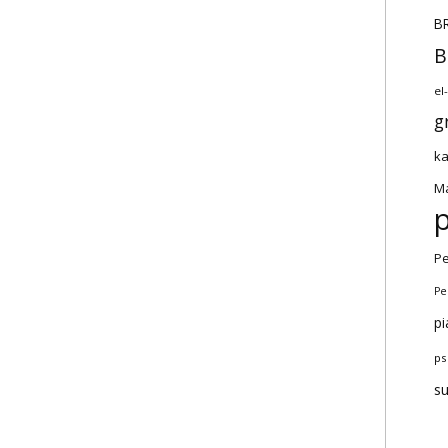
BR
B
el
g
ka
Ma
Pe
Pe
pi
ps
s