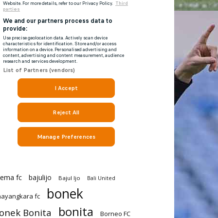
rema fc
bajulijo
Bajul Ijo
Bali United
bonek
ayangkara fc
bonita
onek Bonita
Borneo FC