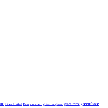
gue
greenforce
green force
Dewa United
gelora bung tomo
el-classico
Dutra