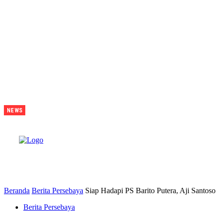
Juara Piala
NEWS
Presiden
2026
Tavarez
Ajak
Bonek
B
Bonita
Penuhi
Stadion
Tanggal 15
Untuk
Hormati
Perjuangan
Pemain
Beranda
Berita Persebaya
Siap Hadapi PS Barito Putera, Aji Santoso 
Berita Persebaya