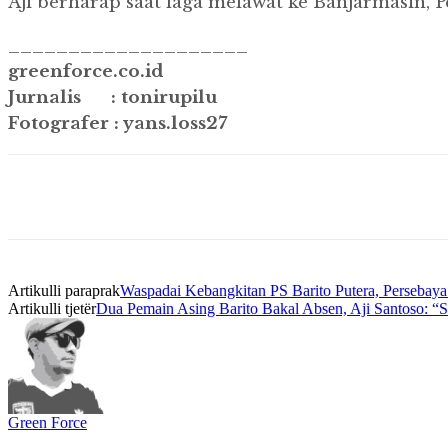
Aji berharap saat laga melawat ke Banjarmasin, 
____________________
greenforce.co.id
Jurnalis : tonirupilu
Fotografer : yans.loss27
Artikulli paraprak
Waspadai Kebangkitan PS Barito Putera, Persebay
Artikulli tjetër
Dua Pemain Asing Barito Bakal Absen, Aji Santoso: “
Green Force