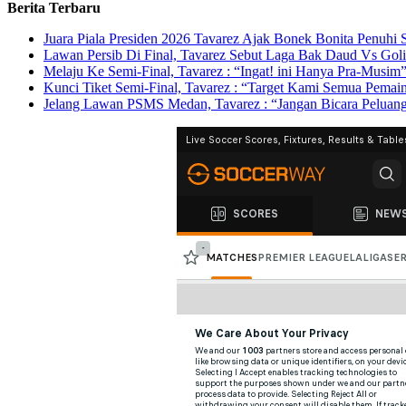
Berita Terbaru
Juara Piala Presiden 2026 Tavarez Ajak Bonek Bonita Penuhi
Lawan Persib Di Final, Tavarez Sebut Laga Bak Daud Vs Goli
Melaju Ke Semi-Final, Tavarez : “Ingat! ini Hanya Pra-Musim
Kunci Tiket Semi-Final, Tavarez : “Target Kami Semua Pema
Jelang Lawan PSMS Medan, Tavarez : “Jangan Bicara Peluan