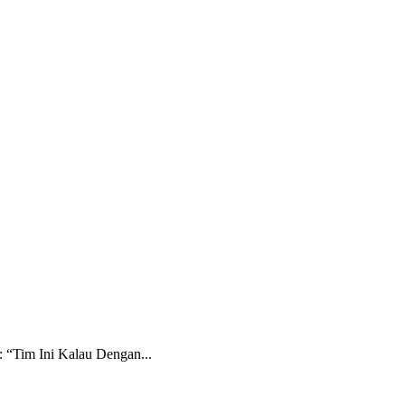
ERITA PERSEBAYA
INFO BONEK
OPINI
PESONA BONIT
: “Tim Ini Kalau Dengan...