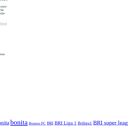
bonita
BRI super lea
nita
BRI Liga 1
Briliga1
Borneo FC
BRI