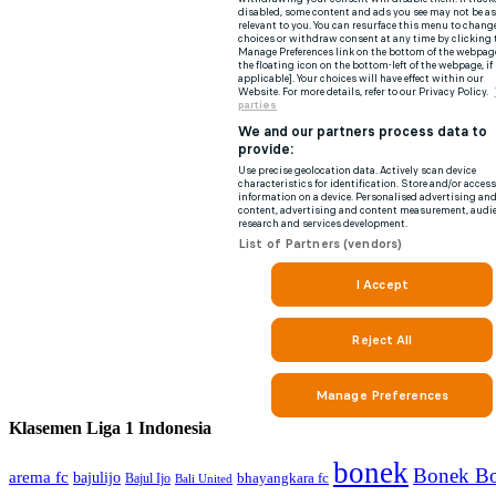
Klasemen Liga 1 Indonesia
bonek
Bonek Bo
arema fc
bajulijo
bhayangkara fc
Bajul Ijo
Bali United