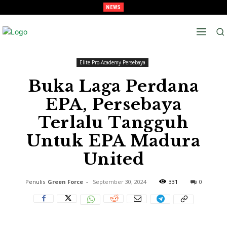
NEWS
Juara Piala Presiden 2026 Tavarez Ajak Bonek Bonita Penuhi Stadion Tanggal 15
Untuk Hormati Perjuangan Pemain
Beranda
Elite Pro-Academy Persebaya
Elite Pro-Academy Persebaya
Buka Laga Perdana
EPA, Persebaya
Terlalu Tangguh
Untuk EPA Madura
United
Penulis
Green Force
-
September 30, 2024
331
0