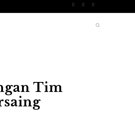
O SEPAK BOLA
SITEMAP
MORE
ngan Tim
rsaing