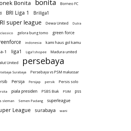
bonita
onek Bonita
Borneo FC
BRI Liga 1
Briliga1
I
RI super league
Dewa United
Dutra
green force
gelora bung tomo
-classico
reenforce
kami haus gol kamu
indonesia
liga1
ga-1
Madura united
Liga1shopee
persebaya
lut United
Persebaya vs PSM makassar
rsebaya Surabaya
Persija
rsib
Persis solo
persik
Persijap
piala presiden
pss
PSBS Biak
rsita
PSIM
superleague
s sleman
Semen Padang
uper League
surabaya
wani