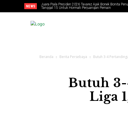
Juara Piala Presiden 2026 Tavarez Ajak Bonek Bonita Penu
NEWS
Tanggal 15 Untuk Hormati Perjuangan Pemain
BERITA PERSEBA
Beranda
Berita Persebaya
Butuh 3-4 Pertanding
Butuh 3
Liga 