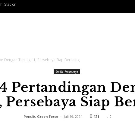
hi Stadion
YA
INFO BONEK
OPINI
PESONA BONITA
INF
an Dengan Tim Liga 1, Persebaya Siap Bersaing
Berita Persebaya
-4 Pertandingan De
1, Persebaya Siap Be
Penulis
Green Force
-
Juli 19, 2024
121
0