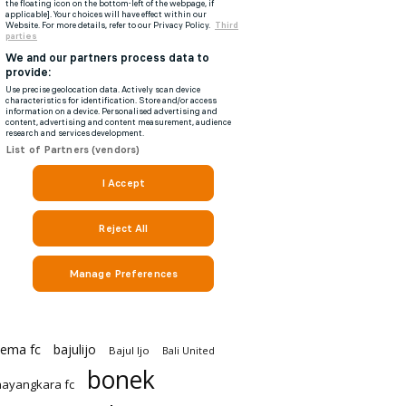
rema fc
bajulijo
Bajul Ijo
Bali United
bonek
ayangkara fc