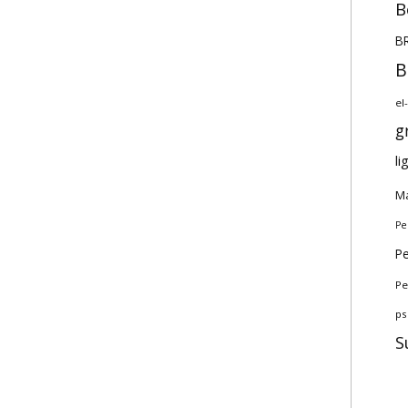
B
BR
B
el
g
li
Ma
Pe
Pe
Pe
ps
S