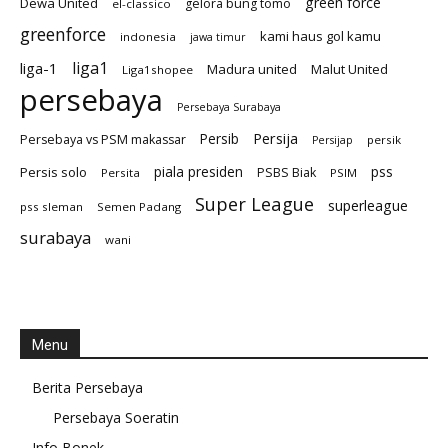
green force
Dewa United
gelora bung tomo
el-classico
greenforce
kami haus gol kamu
indonesia
jawa timur
liga1
liga-1
Madura united
Malut United
Liga1shopee
persebaya
Persebaya Surabaya
Persija
Persib
Persebaya vs PSM makassar
persik
Persijap
Persis solo
piala presiden
pss
PSBS Biak
Persita
PSIM
Super League
superleague
pss sleman
Semen Padang
surabaya
wani
Menu
Berita Persebaya
Persebaya Soeratin
Info Bonek