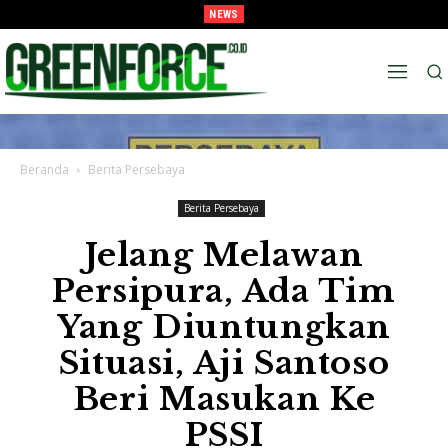
NEWS
Lawan Persib Di Final, Tavarez Sebut Laga Bak Daud Vs Goliath
Beranda
Berita Persebaya
Berita Persebaya
Jelang Melawan
Persipura, Ada Tim
Yang Diuntungkan
Situasi, Aji Santoso
Beri Masukan Ke
PSSI