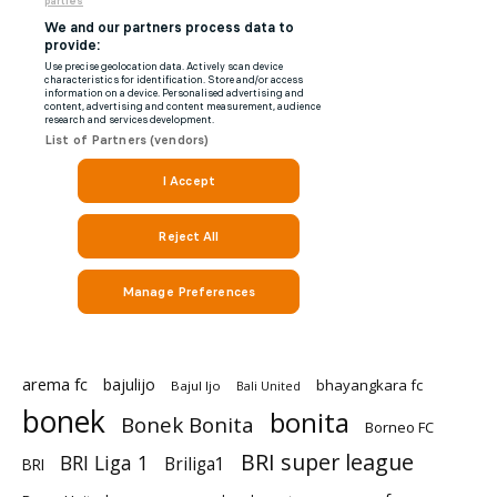
arema fc
bajulijo
bhayangkara fc
Bajul Ijo
Bali United
bonek
bonita
Bonek Bonita
Borneo FC
BRI super league
BRI Liga 1
Briliga1
BRI