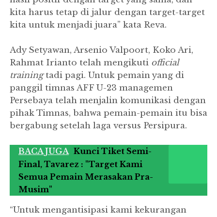
kita harus tetap di jalur dengan target-target
kita untuk menjadi juara” kata Reva.
Ady Setyawan, Arsenio Valpoort, Koko Ari,
Rahmat Irianto telah mengikuti
official
training
tadi pagi. Untuk pemain yang di
panggil timnas AFF U-23 managemen
Persebaya telah menjalin komunikasi dengan
pihak Timnas, bahwa pemain-pemain itu bisa
bergabung setelah laga versus Persipura.
BACA JUGA
Kunci Tiket Semi-
Final, Tavarez : "Target Kami
Semua Pemain Merasakan Pra-
Musim"
“Untuk mengantisipasi kami kekurangan