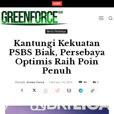
NEWS
Melaju Ke Semi-Final, Tavarez : “Ingat! ini Hanya Pra-Musim”
Beranda
Berita Persebaya
Berita Persebaya
Kantungi Kekuatan
PSBS Biak, Persebaya
Optimis Raih Poin
Penuh
Penulis
Green Force
-
Februari 14, 2025
44
0