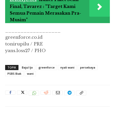
Final, Tavarez : "Target Kami
Semua Pemain Merasakan Pra-
Musim"
__________________
greenforce.co.id
tonirupilu / PRE
yans.loss27 / PHO
TOPIK
Bajul Ijo
greenforce
nyali wani
persebaya
PSBS Biak
wani