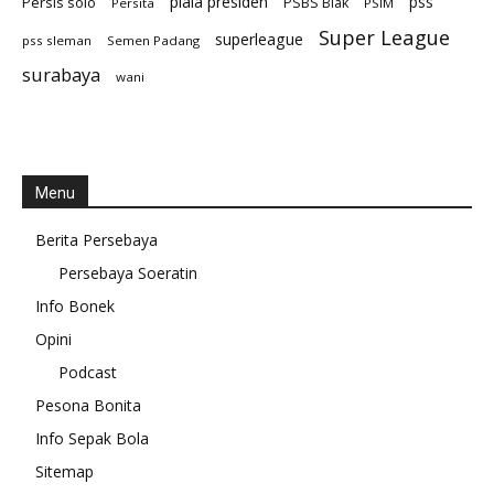
piala presiden
Persis solo
pss
PSBS Biak
Persita
PSIM
Super League
superleague
pss sleman
Semen Padang
surabaya
wani
Menu
Berita Persebaya
Persebaya Soeratin
Info Bonek
Opini
Podcast
Pesona Bonita
Info Sepak Bola
Sitemap