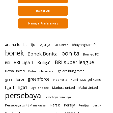
arema fc
bajulijo
bhayangkara fc
Bajul Ijo
Bali United
bonek
bonita
Bonek Bonita
Borneo FC
BRI super league
BRI Liga 1
Briliga1
BRI
Dewa United
gelora bung tomo
el-classico
Dutra
greenforce
green force
kami haus gol kamu
indonesia
liga1
liga-1
Madura united
Malut United
Liga1shopee
persebaya
Persebaya Surabaya
Persija
Persib
Persebaya vs PSM makassar
persik
Persijap