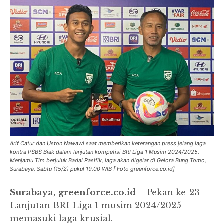
Arif Catur dan Uston Nawawi saat memberikan keterangan press jelang laga
kontra PSBS Biak dalam lanjutan kompetisi BRI Liga 1 Musim 2024/2025.
Menjamu Tim berjuluk Badai Pasifik, laga akan digelar di Gelora Bung Tomo,
Surabaya, Sabtu (15/2) pukul 19.00 WIB [ Foto greenforce.co.id]
Surabaya, greenforce.co.id
– Pekan ke-23
Lanjutan BRI Liga 1 musim 2024/2025
memasuki laga krusial.