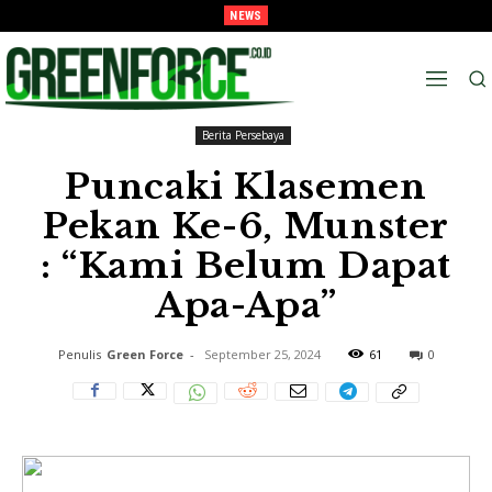
NEWS
Kunci Tiket Semi-Final, Tavarez : “Target Kami Semua Pemain Merasakan Pra-
Melaju Ke Semi-Final, Tavarez : “Ingat! ini Hanya Pra-Musim”
Musim”
Beranda
Berita Persebaya
Berita Persebaya
Puncaki Klasemen
Pekan Ke-6, Munster
: “Kami Belum Dapat
Apa-Apa”
Penulis
Green Force
-
September 25, 2024
61
0