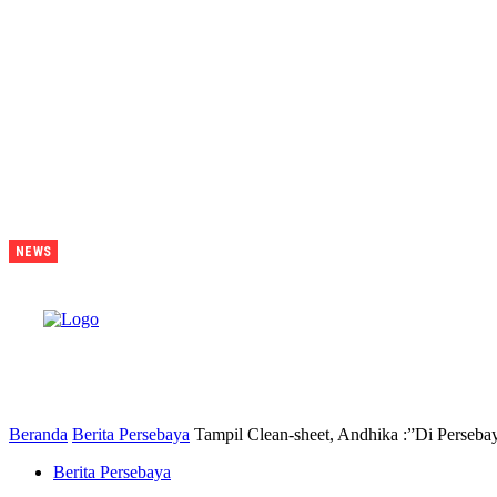
Juara Piala
NEWS
Presiden
2026
Tavarez
Ajak
Bonek
B
Bonita
Penuhi
Stadion
Tanggal 15
Untuk
Hormati
Perjuangan
Pemain
Beranda
Berita Persebaya
Tampil Clean-sheet, Andhika :”Di Persebay
Berita Persebaya