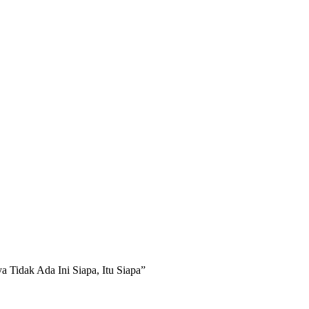
ERITA PERSEBAYA
INFO BONEK
OPINI
PESONA BONIT
a Tidak Ada Ini Siapa, Itu Siapa”