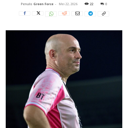
Penulis
Green Force
-
Mei 22, 2026
22
0