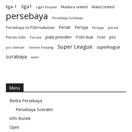
liga1
liga-1
Madura united
Malut United
Liga1shopee
persebaya
Persebaya Surabaya
Persija
Persib
Persebaya vs PSM makassar
persik
Persijap
Persis solo
piala presiden
pss
PSBS Biak
Persita
PSIM
Super League
superleague
pss sleman
Semen Padang
surabaya
wani
Menu
Berita Persebaya
Persebaya Soeratin
Info Bonek
Opini