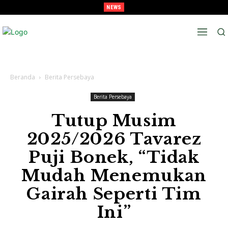
NEWS
Kunci Tiket Semi-Final, Tavarez : “Target Kami Semua Pemain Merasakan Pra-
Musim”
Beranda
Berita Persebaya
Berita Persebaya
Tutup Musim
2025/2026 Tavarez
Puji Bonek, “Tidak
Mudah Menemukan
Gairah Seperti Tim
Ini”