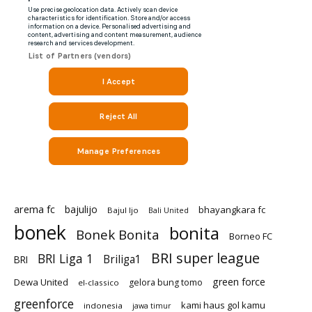
arema fc
bajulijo
bhayangkara fc
Bajul Ijo
Bali United
bonek
bonita
Bonek Bonita
Borneo FC
BRI super league
BRI Liga 1
Briliga1
BRI
green force
Dewa United
gelora bung tomo
el-classico
greenforce
kami haus gol kamu
indonesia
jawa timur