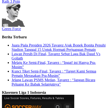
Raih 3 Poin
Green Force
Berita Terbaru
Juara Piala Presiden 2026 Tavarez Ajak Bonek Bonita Penuhi
Stadion Tanggal 15 Untuk Hormati Perjuangan Pemain
Lawan Persib Di Final, Tavarez Sebut Laga Bak Daud Vs
Goliath
Melaju Ke Semi-Final, Tavarez : “Ingat! ini Hanya Pra-
Musim”
Kunci Tiket Semi-Final, Tavarez : “Target Kami Semua
Pemain Merasakan Pra-Musim”
Jelang Lawan PSMS Medan, Tavarez : “Jangan Bicara
Peluang Ke Babak Selanjutnya”
Klasemen Liga 1 Indonesia