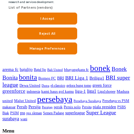
bonek
Bonek
arema fc
bajulijo
bhayangkara fc
Bajul Ijo
Bali United
bonita
BRI super
Bonita
BRI Liga 1
Briliga1
Borneo FC
BRI
league
green force
Dewa United
gelora bung tomo
el-classico
Dutra
greenforce
liga1
liga-1
kami haus gol kamu
Madura
indonesia
Liga1shopee
persebaya
united
Malut United
Persebaya vs PSM
Persebaya Surabaya
Persija
piala presiden
Persib
Persis solo
makassar
PSBS
persik
Persita
Persijap
Super League
superleague
pss
Biak
PSIM
pss sleman
Semen Padang
surabaya
wani
Menu