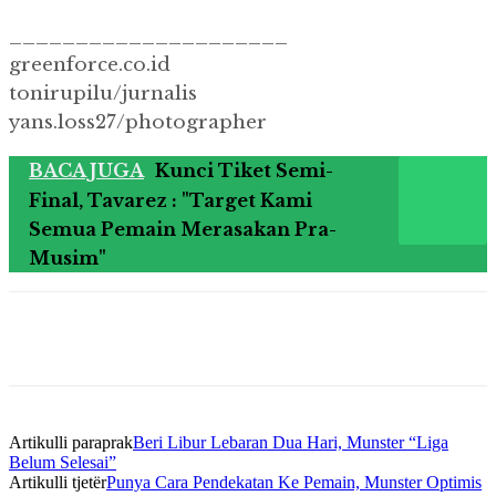
_____________________
greenforce.co.id
tonirupilu/jurnalis
yans.loss27/photographer
BACA JUGA
Kunci Tiket Semi-
Final, Tavarez : "Target Kami
Semua Pemain Merasakan Pra-
Musim"
Artikulli paraprak
Beri Libur Lebaran Dua Hari, Munster “Liga
Belum Selesai”
Artikulli tjetër
Punya Cara Pendekatan Ke Pemain, Munster Optimis