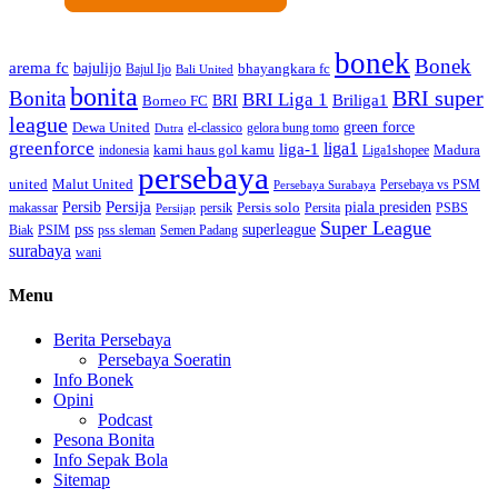
bonek
Bonek
arema fc
bajulijo
bhayangkara fc
Bajul Ijo
Bali United
bonita
BRI super
Bonita
BRI Liga 1
Briliga1
Borneo FC
BRI
league
green force
Dewa United
gelora bung tomo
el-classico
Dutra
greenforce
liga1
liga-1
kami haus gol kamu
Madura
indonesia
Liga1shopee
persebaya
united
Malut United
Persebaya vs PSM
Persebaya Surabaya
Persija
piala presiden
Persib
Persis solo
makassar
PSBS
persik
Persita
Persijap
Super League
superleague
pss
Biak
PSIM
pss sleman
Semen Padang
surabaya
wani
Menu
Berita Persebaya
Persebaya Soeratin
Info Bonek
Opini
Podcast
Pesona Bonita
Info Sepak Bola
Sitemap