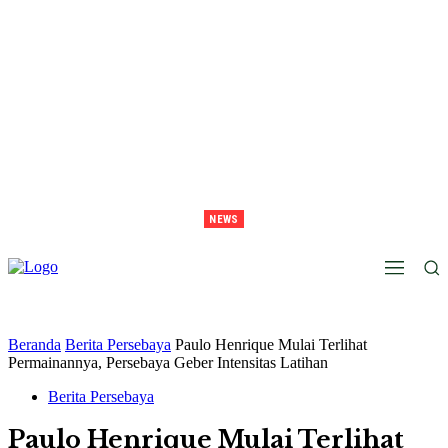
NEWS
Juara Piala Presiden 2026 Tavarez Ajak Bonek Bonita Penuhi Stadion Tanggal 15 Untuk
Hormati Perjuangan Pemain
Beranda
Berita Persebaya
Paulo Henrique Mulai Terlihat
Permainannya, Persebaya Geber Intensitas Latihan
Berita Persebaya
Paulo Henrique Mulai Terlihat