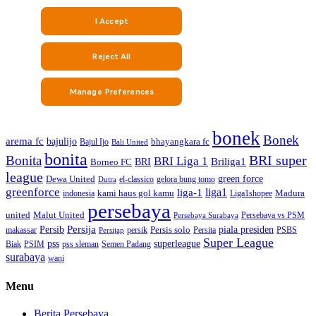
bonek
Bonek
arema fc
bajulijo
bhayangkara fc
Bajul Ijo
Bali United
bonita
BRI super
Bonita
BRI Liga 1
Briliga1
Borneo FC
BRI
league
green force
Dewa United
gelora bung tomo
el-classico
Dutra
greenforce
liga1
liga-1
kami haus gol kamu
Madura
indonesia
Liga1shopee
persebaya
united
Malut United
Persebaya vs PSM
Persebaya Surabaya
Persija
piala presiden
Persib
Persis solo
makassar
PSBS
persik
Persita
Persijap
Super League
superleague
pss
Biak
PSIM
pss sleman
Semen Padang
surabaya
wani
Menu
Berita Persebaya