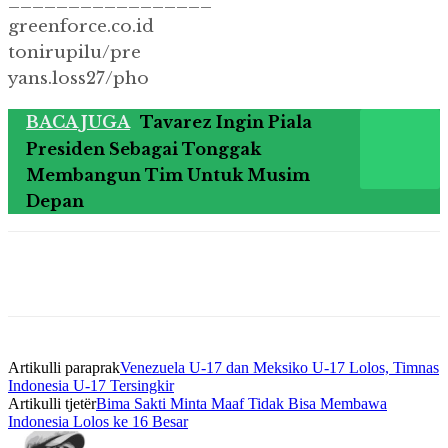
_________________
greenforce.co.id
tonirupilu/pre
yans.loss27/pho
BACA JUGA
Tavarez Ingin Piala
Presiden Sebagai Tonggak
Membangun Tim Untuk Musim
Depan
Artikulli paraprak
Venezuela U-17 dan Meksiko U-17 Lolos, Timnas
Indonesia U-17 Tersingkir
Artikulli tjetër
Bima Sakti Minta Maaf Tidak Bisa Membawa
Indonesia Lolos ke 16 Besar