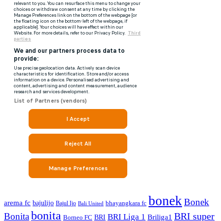
bonek
Bonek
arema fc
bajulijo
bhayangkara fc
Bajul Ijo
Bali United
bonita
BRI super
Bonita
BRI Liga 1
Briliga1
Borneo FC
BRI