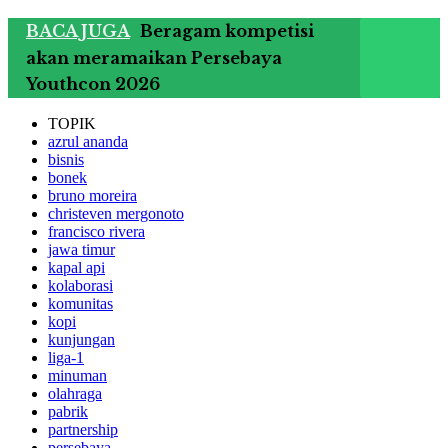
BACA JUGA
Beragam kompetisi
akan meramaikan Persebaya
Youthcon 2026
TOPIK
azrul ananda
bisnis
bonek
bruno moreira
christeven mergonoto
francisco rivera
jawa timur
kapal api
kolaborasi
komunitas
kopi
kunjungan
liga-1
minuman
olahraga
pabrik
partnership
persebaya