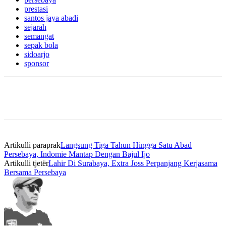
prestasi
santos jaya abadi
sejarah
semangat
sepak bola
sidoarjo
sponsor
Artikulli paraprak
Langsung Tiga Tahun Hingga Satu Abad
Persebaya, Indomie Mantap Dengan Bajul Ijo
Artikulli tjetër
Lahir Di Surabaya, Extra Joss Perpanjang Kerjasama
Bersama Persebaya