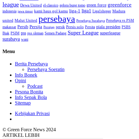
league
greenforce
green force
Dewa United
gelora bung tomo
el-classico
liga1
liga-1
kami haus gol kamu
Madura
indonesia
Liga1shopee
jawa timur
persebaya
united
Malut United
Persebaya vs PSM
Persebaya Surabaya
Persija
Persib
Persis solo
piala presiden
makassar
PSBS
persik
Persita
Persijap
Super League
superleague
pss
Biak
PSIM
pss sleman
Semen Padang
surabaya
wani
Menu
Berita Persebaya
Persebaya Soeratin
Info Bonek
Opini
Podcast
Pesona Bonita
Info Sepak Bola
Sitemap
Kebijakan Privasi
© Green Force News 2024
ARTIKEL LEBIH