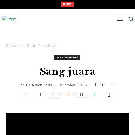
NEWS
Melaju Ke Semi-Final, Tavarez : “Ingat! ini Hanya Pra-Musim”
Beranda
Berita Persebaya
Berita Persebaya
Sang juara
Penulis
Green Force
-
Desember 6, 2017
150
0