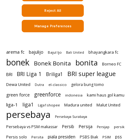
arema fc
bajulijo
bhayangkara fc
Bajul Ijo
Bali United
bonek
bonita
Bonek Bonita
Borneo FC
BRI super league
BRI Liga 1
Briliga1
BRI
Dewa United
gelora bung tomo
el-classico
Dutra
greenforce
green force
kami haus gol kamu
indonesia
liga1
liga-1
Madura united
Malut United
Liga1shopee
persebaya
Persebaya Surabaya
Persija
Persib
Persebaya vs PSM makassar
persik
Persijap
piala presiden
Persis solo
pss
PSBS Biak
Persita
PSIM