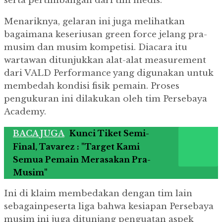
serta pertimbangan dari tim medis.
Menariknya, gelaran ini juga melihatkan
bagaimana keseriusan green force jelang pra-
musim dan musim kompetisi. Diacara itu
wartawan ditunjukkan alat-alat measurement
dari VALD Performance yang digunakan untuk
membedah kondisi fisik pemain. Proses
pengukuran ini dilakukan oleh tim Persebaya
Academy.
BACA JUGA
Kunci Tiket Semi-
Final, Tavarez : "Target Kami
Semua Pemain Merasakan Pra-
Musim"
Ini di klaim membedakan dengan tim lain
sebagainpeserta liga bahwa kesiapan Persebaya
musim ini juga ditunjang penguatan aspek