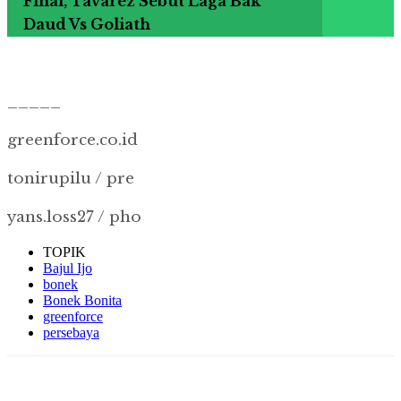
Final, Tavarez Sebut Laga Bak
Daud Vs Goliath
_____
greenforce.co.id
tonirupilu / pre
yans.loss27 / pho
TOPIK
Bajul Ijo
bonek
Bonek Bonita
greenforce
persebaya