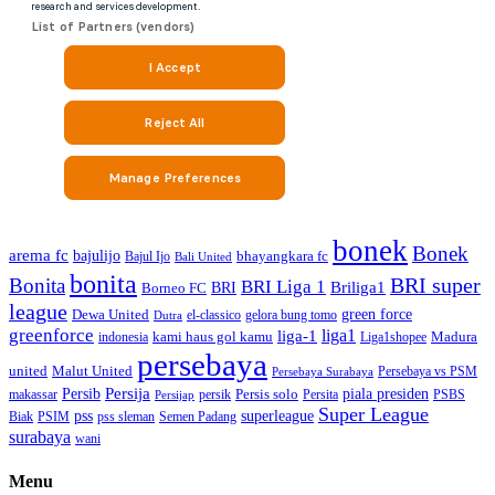
bonek
Bonek
arema fc
bajulijo
bhayangkara fc
Bajul Ijo
Bali United
bonita
BRI super
Bonita
BRI Liga 1
Briliga1
Borneo FC
BRI
league
green force
Dewa United
gelora bung tomo
el-classico
Dutra
greenforce
liga1
liga-1
kami haus gol kamu
Madura
indonesia
Liga1shopee
persebaya
united
Malut United
Persebaya vs PSM
Persebaya Surabaya
Persija
piala presiden
Persib
Persis solo
makassar
PSBS
persik
Persita
Persijap
Super League
superleague
pss
Biak
PSIM
pss sleman
Semen Padang
surabaya
wani
Menu