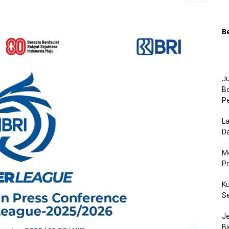
B
Ju
Bo
P
La
Da
Me
P
Ku
S
J
Bi