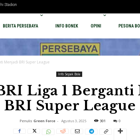
hi Stadion
BERITA PERSEBAYA
INFO BONEK
OPINI
PESONA BO
nti Menjadi BRI Super League
Info Sepak Bola
BRI Liga 1 Berganti
BRI Super League
Penulis
Green Force
-
Agustus 3, 2025
301
0