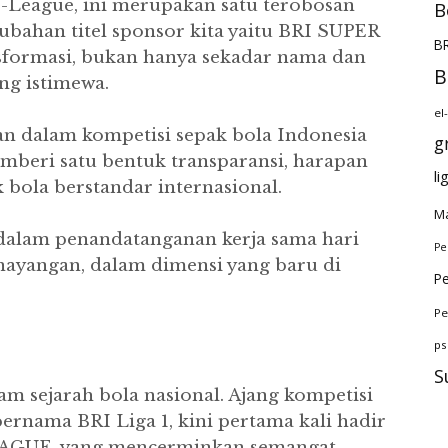
I-League, ini merupakan satu terobosan
B
ubahan titel sponsor kita yaitu BRI SUPER
BR
sformasi, bukan hanya sekadar nama dan
B
ang istimewa.
el
n dalam kompetisi sepak bola Indonesia
g
emberi satu bentuk transparansi, harapan
li
 bola berstandar internasional.
Ma
g dalam penandatanganan kerja sama hari
Pe
penayangan, dalam dimensi yang baru di
Pe
Pe
ps
S
m sejarah bola nasional. Ajang kompetisi
bernama BRI Liga 1, kini pertama kali hadir
AGUE, yang mencerminkan semangat