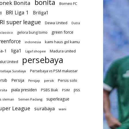
bonita
onek Bonita
Borneo FC
BRI Liga 1
Briliga1
I
RI super league
Dewa United
Dutra
green force
gelora bung tomo
-classico
reenforce
kami haus gol kamu
indonesia
liga1
ga-1
Madura united
Liga1shopee
persebaya
lut United
Persebaya vs PSM makassar
rsebaya Surabaya
Persija
rsib
Persis solo
persik
Persijap
piala presiden
pss
PSBS Biak
rsita
PSIM
superleague
s sleman
Semen Padang
uper League
surabaya
wani