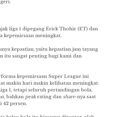
geri.
njak liga 1 dipegang Erick Thohir (ET) dan
ma kepemirsaan meningkat.
nya kepastian, yaitu kepastian jam tayang
n itu sangat penting bagi kami dan
erforma kepemirsaan Super League ini
lihat makin hari makin kelihatan meningkat.
ga 1, tetapi seluruh pertandingan bola,
an, bahkan
peak
rating dan
share
-nya saat
i 42 persen.