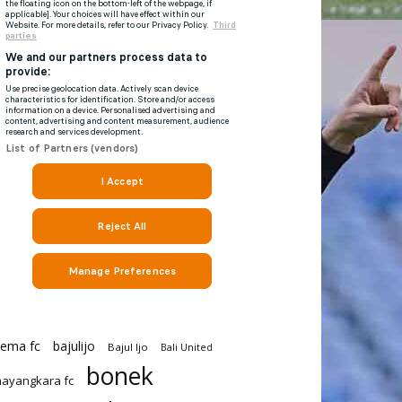
rema fc
bajulijo
Bajul Ijo
Bali United
bonek
ayangkara fc