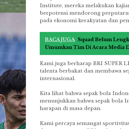
Institute, mereka melakukan kaji
berpotensi mendorong perputara
pada ekonomi kerakyatan dan pe
BACA JUGA
Squad Belum Lengka
Umumkan Tim Di Acara Media 
Kami juga berharap BRI SUPER LE
talenta berbakat dan membawa sep
internasional.
Kita lihat bahwa sepak bola Indone
menunjukkan bahwa sepak bola In
harapan di masa depan.
Kami percaya semangat sportivitas