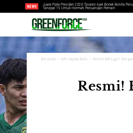
Juara Piala Presiden 2026 Tavarez Ajak Bonek Bonita Penu
NEWS
Tanggal 15 Untuk Hormati Perjuangan Pemain
Beranda
Info Sepak Bola
Resmi! BRI Liga 1 Berga
Resmi! 