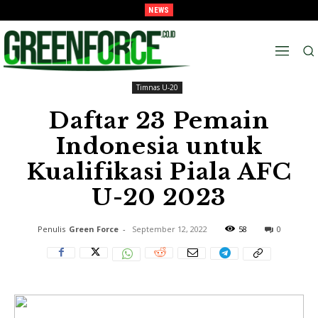
NEWS
Melaju Ke Semi-Final, Tavarez : “Ingat! ini Hanya Pra-Musim”
Beranda
Info Sepak Bola
Timnas U-20
Timnas U-20
Daftar 23 Pemain
Indonesia untuk
Kualifikasi Piala AFC
U-20 2023
Penulis
Green Force
-
September 12, 2022
58
0