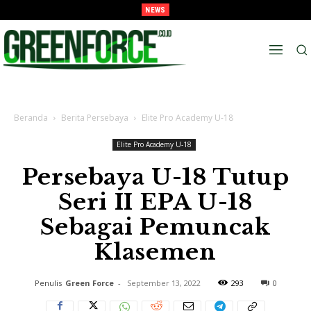
NEWS
Melaju Ke Semi-Final, Tavarez : “Ingat! ini Hanya Pra-Musim”
Beranda
Berita Persebaya
Elite Pro Academy U-18
Elite Pro Academy U-18
Persebaya U-18 Tutup
Seri II EPA U-18
Sebagai Pemuncak
Klasemen
Penulis
Green Force
-
September 13, 2022
293
0