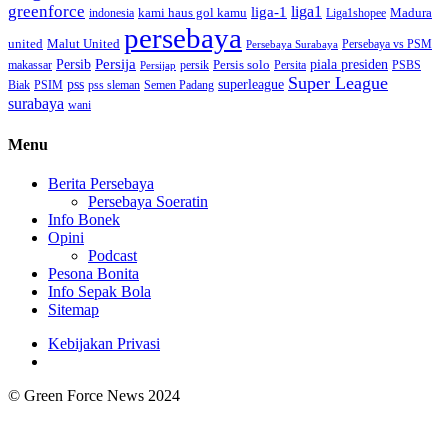
greenforce
liga1
liga-1
kami haus gol kamu
Madura
indonesia
Liga1shopee
persebaya
united
Malut United
Persebaya vs PSM
Persebaya Surabaya
Persija
piala presiden
Persib
Persis solo
makassar
PSBS
persik
Persita
Persijap
Super League
superleague
pss
Biak
PSIM
pss sleman
Semen Padang
surabaya
wani
Menu
Berita Persebaya
Persebaya Soeratin
Info Bonek
Opini
Podcast
Pesona Bonita
Info Sepak Bola
Sitemap
Kebijakan Privasi
© Green Force News 2024