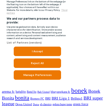
bonek
Bonek
arema fc
bajulijo
bhayangkara fc
Bajul Ijo
Bali United
bonita
BRI super
Bonita
BRI Liga 1
Briliga1
Borneo FC
BRI
league
green force
Dewa United
gelora bung tomo
el-classico
Dutra