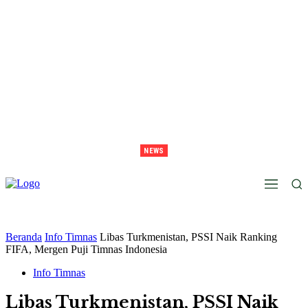
NEWS
Juara Piala Presiden 2026 Tavarez Ajak Bonek Bonita Penuhi Stadion Tanggal 15 Untuk
Hormati Perjuangan Pemain
Beranda
Info Timnas
Libas Turkmenistan, PSSI Naik Ranking
FIFA, Mergen Puji Timnas Indonesia
Info Timnas
Libas Turkmenistan, PSSI Naik