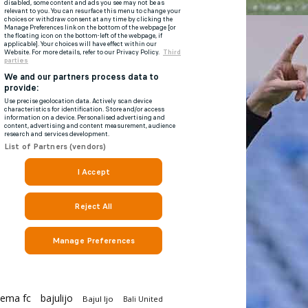
rema fc
bajulijo
Bajul Ijo
Bali United