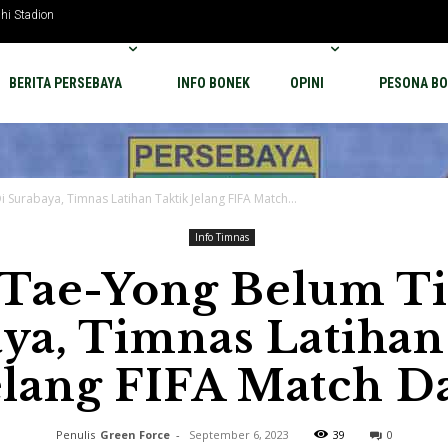
hi Stadion
BERITA PERSEBAYA
INFO BONEK
OPINI
PESONA BO
 Surabaya, Timnas Latihan Taktik Jelang FIFA Match...
Info Timnas
 Tae-Yong Belum Ti
ya, Timnas Latihan
elang FIFA Match D
Penulis
Green Force
-
September 6, 2023
39
0