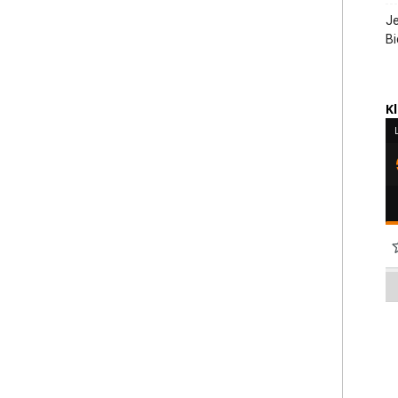
J
Bi
K