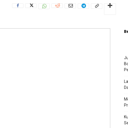
B
Ju
Bo
P
La
Da
Me
P
Ku
S