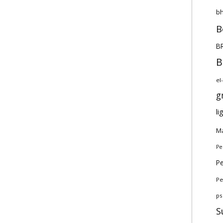
bh
B
BR
B
el
g
li
Ma
Pe
Pe
Pe
ps
S