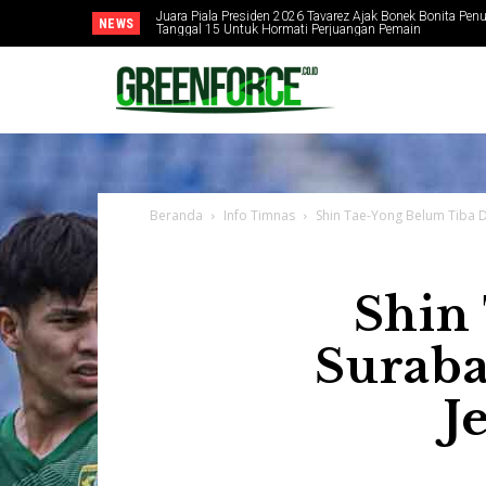
Juara Piala Presiden 2026 Tavarez Ajak Bonek Bonita Penu
NEWS
Tanggal 15 Untuk Hormati Perjuangan Pemain
Beranda
Info Timnas
Shin Tae-Yong Belum Tiba Di
Shin
Suraba
J