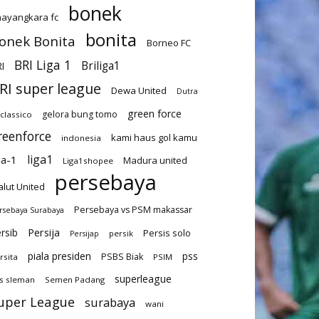
bonek
ayangkara fc
bonita
onek Bonita
Borneo FC
BRI Liga 1
Briliga1
I
RI super league
Dewa United
Dutra
green force
gelora bung tomo
-classico
reenforce
kami haus gol kamu
indonesia
liga1
ga-1
Madura united
Liga1shopee
persebaya
lut United
Persebaya vs PSM makassar
rsebaya Surabaya
Persija
rsib
Persis solo
persik
Persijap
piala presiden
pss
PSBS Biak
rsita
PSIM
superleague
s sleman
Semen Padang
uper League
surabaya
wani