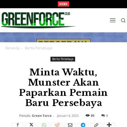
NEWS
Juara Piala Presiden 2026 Tavarez Ajak Bonek Bonita Penuhi Stadion Tanggal 15
Untuk Hormati Perjuangan Pemain
Beranda
Berita Persebaya
Berita Persebaya
Minta Waktu,
Munster Akan
Paparkan Pemain
Baru Persebaya
Penulis
Green Force
-
Januari 4, 2025
89
0