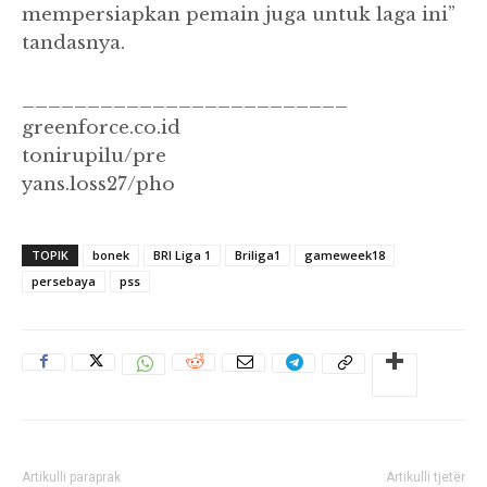
mempersiapkan pemain juga untuk laga ini”
tandasnya.
_________________________
greenforce.co.id
tonirupilu/pre
yans.loss27/pho
TOPIK
bonek
BRI Liga 1
Briliga1
gameweek18
persebaya
pss
Artikulli paraprak
Artikulli tjetër