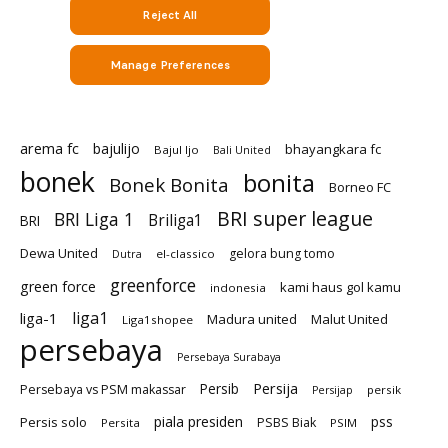
arema fc
bajulijo
bhayangkara fc
Bajul Ijo
Bali United
bonek
bonita
Bonek Bonita
Borneo FC
BRI super league
BRI Liga 1
Briliga1
BRI
Dewa United
gelora bung tomo
el-classico
Dutra
greenforce
green force
kami haus gol kamu
indonesia
liga1
liga-1
Madura united
Malut United
Liga1shopee
persebaya
Persebaya Surabaya
Persija
Persib
Persebaya vs PSM makassar
persik
Persijap
piala presiden
Persis solo
pss
PSBS Biak
Persita
PSIM