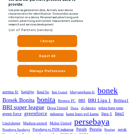
bonek
arema fc
bajulijo
bhayangkara fc
Bajul Ijo
Bali United
bonita
Bonek Bonita
BRI Liga 1
Briliga1
Borneo FC
BRI
BRI super league
Dewa United
gelora bung tomo
el-classico
Dutra
greenforce
liga1
green force
liga-1
kami haus gol kamu
indonesia
persebaya
Madura united
Malut United
Liga1shopee
Persija
Persib
Persebaya vs PSM makassar
persik
Persebaya Surabaya
Persijap