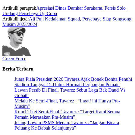
Artikulli paraprak
Apresiasi Dinas Damkar Surakarta, Persis Solo
Undang Persebaya Uji Coba
Artikulli tjetër
Aji Puji Kedalaman Squad, Persebaya Siap Songsong
Musim 2023/2024
Green Force
Berita Terbaru
Juara Piala Presiden 2026 Tavarez Ajak Bonek Bonita Penuhi
Stadion Tanggal 15 Untuk Hormati Perjuangan Pemain
Lawan Persib Di Final, Tavarez Sebut Laga Bak Daud Vs
Goliath
Melaju Ke Semi-Final, Tavarez : “Ingat! ini Hanya Pra-
Musim”
Kunci Tiket Semi-Final, Tavarez : “Target Kami Semua
Pemain Merasakan Pra-Musim”
Jelang Lawan PSMS Medan, Tavarez : “Jangan Bicara
Peluang Ke Babak Selanjutnya”