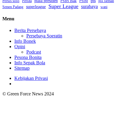
piala presiden
Persis solo
pss
PSBS Biak
Persita
PSIM
pss sleman
Super League
surabaya
superleague
Semen Padang
wani
Menu
Berita Persebaya
Persebaya Soeratin
Info Bonek
Opini
Podcast
Pesona Bonita
Info Sepak Bola
Sitemap
Kebijakan Privasi
© Green Force News 2024