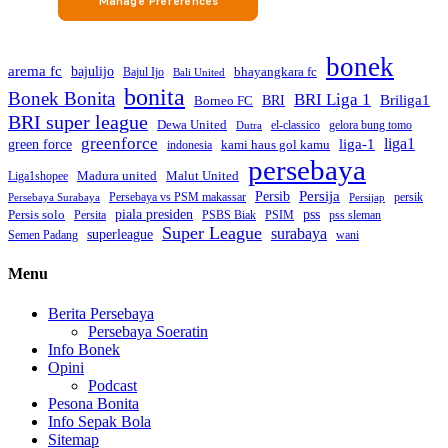
bonek
arema fc
bajulijo
bhayangkara fc
Bajul Ijo
Bali United
bonita
Bonek Bonita
BRI Liga 1
Briliga1
Borneo FC
BRI
BRI super league
Dewa United
gelora bung tomo
el-classico
Dutra
greenforce
liga1
green force
liga-1
kami haus gol kamu
indonesia
persebaya
Madura united
Malut United
Liga1shopee
Persija
Persib
Persebaya vs PSM makassar
persik
Persebaya Surabaya
Persijap
piala presiden
Persis solo
pss
PSBS Biak
Persita
PSIM
pss sleman
Super League
surabaya
superleague
Semen Padang
wani
Menu
Berita Persebaya
Persebaya Soeratin
Info Bonek
Opini
Podcast
Pesona Bonita
Info Sepak Bola
Sitemap