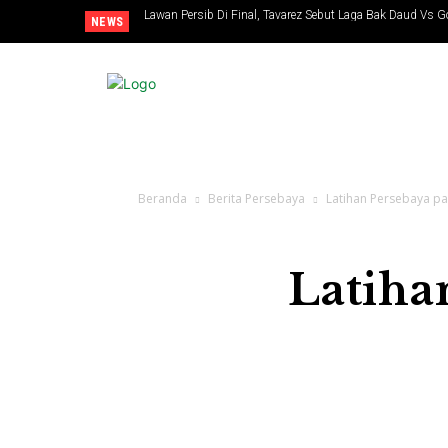
Lawan Persib Di Final, Tavarez Sebut Laga Bak Daud Vs G
NEWS
Beranda
Berita Persebaya
Latihan Persebaya p
Latiha