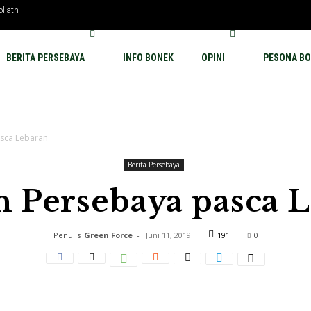
oliath
BERITA PERSEBAYA
INFO BONEK
OPINI
PESONA BO
asca Lebaran
Berita Persebaya
n Persebaya pasca 
Penulis
Green Force
-
Juni 11, 2019
191
0