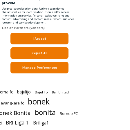
rema fc
bajulijo
Bajul Ijo
Bali United
bonek
ayangkara fc
bonita
onek Bonita
Borneo FC
BRI Liga 1
Briliga1
I