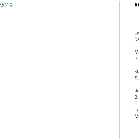
B
La
Da
Me
P
Ku
S
J
Bi
Ta
M