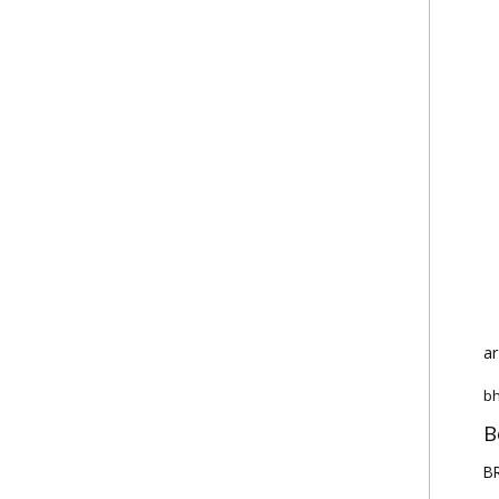
a
bh
B
BR