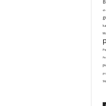
B
el
g
ka
Ma
Pe
Pe
pi
ps
s