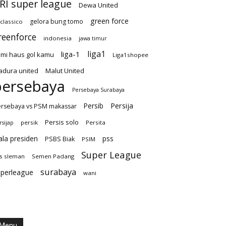
RI super league
Dewa United
green force
gelora bung tomo
-classico
reenforce
indonesia
jawa timur
liga1
liga-1
mi haus gol kamu
Liga1shopee
dura united
Malut United
persebaya
Persebaya Surabaya
Persija
Persib
rsebaya vs PSM makassar
Persis solo
persik
Persita
rsijap
ala presiden
pss
PSBS Biak
PSIM
Super League
s sleman
Semen Padang
surabaya
uperleague
wani
Menu