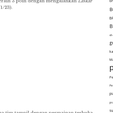
meraih 3 poin dengan mengalahkan
Laskar
bh
1/23).
B
BR
B
el
g
ka
Ma
Pe
Pe
pi
ps
s
dua tim tampil dengan permainan terbuka