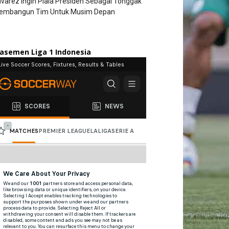
varez Ingin Piala Presiden Sebagai Tonggak
embangun Tim Untuk Musim Depan
lasemen Liga 1 Indonesia