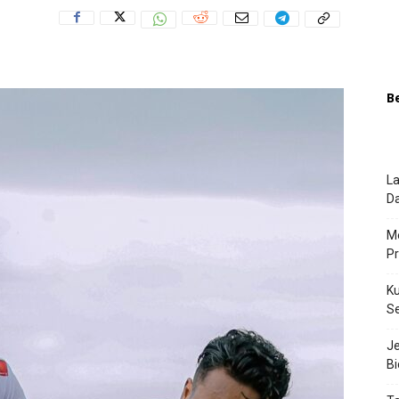
B
La
Da
Me
P
Ku
S
J
Bi