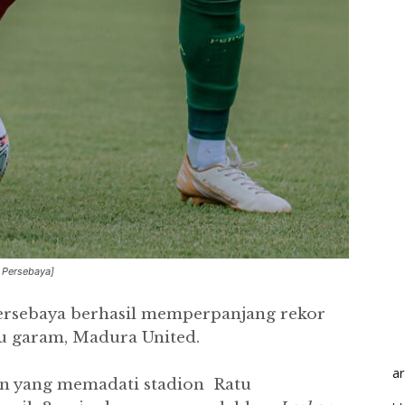
l Persebaya]
ersebaya berhasil memperpanjang rekor
au garam, Madura United.
a
n yang memadati stadion Ratu