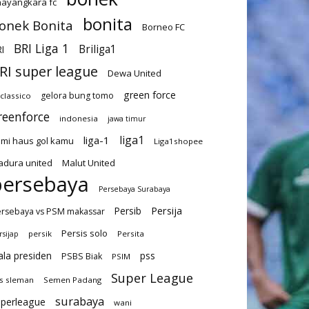
ayangkara fc
bonita
onek Bonita
Borneo FC
BRI Liga 1
Briliga1
I
RI super league
Dewa United
green force
gelora bung tomo
-classico
reenforce
indonesia
jawa timur
liga1
liga-1
mi haus gol kamu
Liga1shopee
dura united
Malut United
persebaya
Persebaya Surabaya
Persija
Persib
rsebaya vs PSM makassar
Persis solo
persik
Persita
rsijap
ala presiden
pss
PSBS Biak
PSIM
Super League
s sleman
Semen Padang
surabaya
uperleague
wani