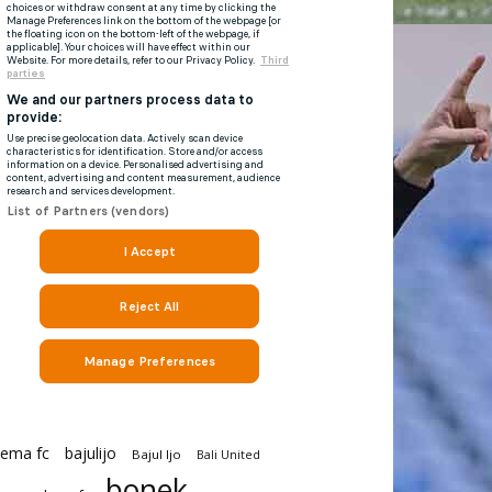
rema fc
bajulijo
Bajul Ijo
Bali United
bonek