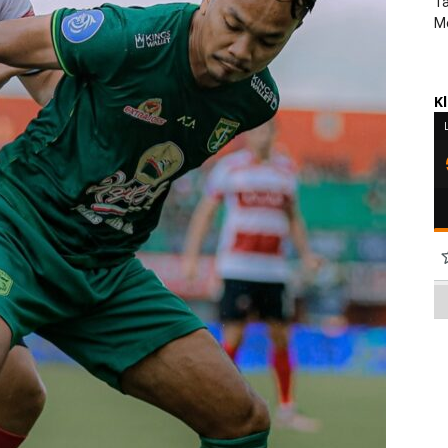
Ta
M
K