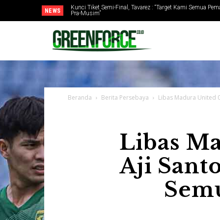
Jelang Lawan PSMS Medan, Tavarez : “Jangan Bicara Pel
NEWS
Selanjutnya”
Beranda
Berita Persebaya
Libas Madura United 0-
Libas Ma
Aji Santo
Semu