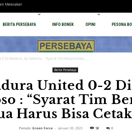
uang Ke Babak
BERITA PERSEBAYA
INFO BONEK
OPINI
PESONA BO
2 Di Madura, Aji Santoso : “Syarat Tim Berprestasi,...
Berita Persebaya
dura United 0-2 D
so : “Syarat Tim Be
a Harus Bisa Cetak
Penulis
Green Force
-
Januari 30, 2023
58
0