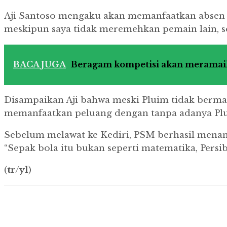
Aji Santoso mengaku akan memanfaatkan absen nya
meskipun saya tidak meremehkan pemain lain, 
BACA JUGA
Beragam kompetisi akan meramai
Disampaikan Aji bahwa meski Pluim tidak berma
memanfaatkan peluang dengan tanpa adanya Plui
Sebelum melawat ke Kediri, PSM berhasil menang 
“Sepak bola itu bukan seperti matematika, Persib 
(
tr
/
yl
)