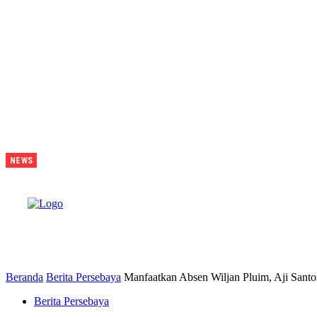
Juara Piala
NEWS
Presiden
2026
Tavarez
Ajak
Bonek
B
Bonita
Penuhi
Stadion
Tanggal 15
Untuk
Hormati
Perjuangan
Pemain
Beranda
Berita Persebaya
Manfaatkan Absen Wiljan Pluim, Aji Santo
Berita Persebaya