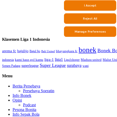
Klasemen Liga 1 Indonesia
bonek
Bonek Bo
arema fc
bajulijo
bhayangkara fc
Bajul Ijo
Bali United
liga1
liga-1
kami haus gol kamu
Madura united
Malut Uni
indonesia
Liga1shopee
Super League
surabaya
superleague
Semen Padang
wani
Menu
Berita Persebaya
Persebaya Soeratin
Info Bonek
Opini
Podcast
Pesona Bonita
Info Sepak Bola