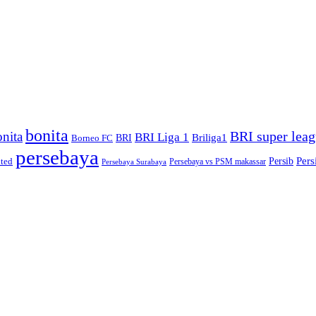
bonita
BRI super lea
nita
BRI Liga 1
Briliga1
Borneo FC
BRI
persebaya
Pers
ted
Persib
Persebaya vs PSM makassar
Persebaya Surabaya