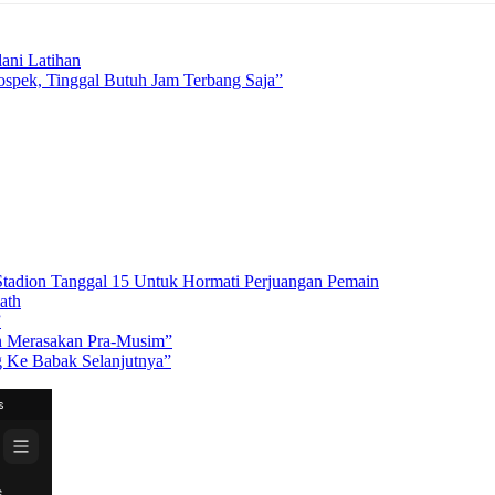
ani Latihan
ospek, Tinggal Butuh Jam Terbang Saja”
 Stadion Tanggal 15 Untuk Hormati Perjuangan Pemain
ath
”
in Merasakan Pra-Musim”
g Ke Babak Selanjutnya”