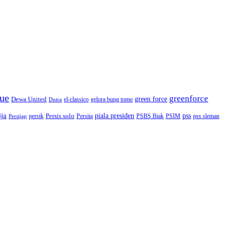
gue
greenforce
green force
Dewa United
gelora bung tomo
el-classico
Dutra
ija
piala presiden
Persis solo
pss
PSBS Biak
persik
Persita
PSIM
pss sleman
Persijap