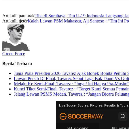
Artikulli paraprak
Tiba di Surabaya, Tim U-19 Indonesia Langsung Jal
Artikulli tjetër
Kalah Lawan PSM Makassar, Aji Santoso : “Tim Ini Pr
Green Force
Berita Terbaru
Juara Piala Presiden 2026 Tavarez Ajak Bonek Bonita Penuhi
Lawan Persib Di Final, Tavarez Sebut Laga Bak Daud Vs Goli
Melaju Ke Semi-Final, Tavarez : “Ingat! ini Hanya Pra-Musim
Kunci Tiket Semi-Final, Tavarez : “Target Kami Semua Pema
Jelang Lawan PSMS Medan, Tavarez : “Jangan Bicara Peluan