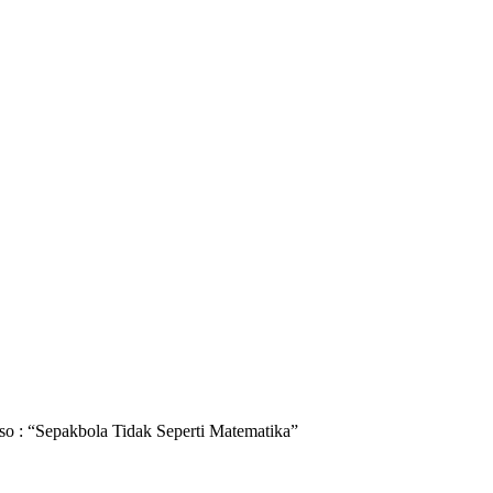
ERITA PERSEBAYA
INFO BONEK
OPINI
PESONA BONIT
so : “Sepakbola Tidak Seperti Matematika”