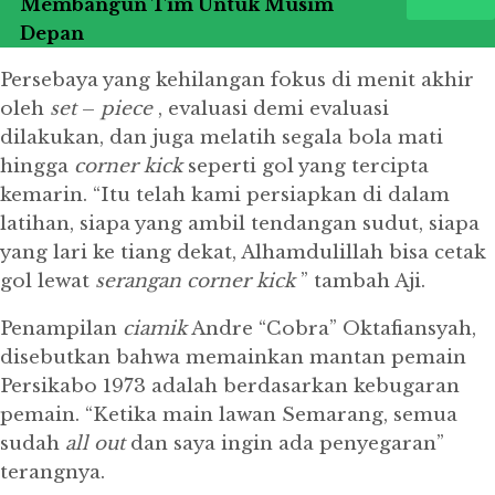
Membangun Tim Untuk Musim
Depan
Persebaya yang kehilangan fokus di menit akhir
oleh
set
–
piece
, evaluasi demi evaluasi
dilakukan, dan juga melatih segala bola mati
hingga
corner
kick
seperti gol yang tercipta
kemarin.
“Itu telah kami persiapkan di dalam
latihan, siapa yang ambil tendangan sudut, siapa
yang lari ke tiang dekat, Alhamdulillah bisa cetak
gol lewat
serangan
corner
kick
” tambah Aji.
Penampilan
ciamik
Andre “Cobra” Oktafiansyah,
disebutkan bahwa memainkan mantan pemain
Persikabo 1973 adalah berdasarkan kebugaran
pemain.
“Ketika main lawan Semarang, semua
sudah
all
out
dan saya ingin ada penyegaran”
terangnya.