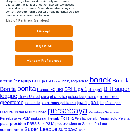
bonek
Bonek
arema fc
bajulijo
bhayangkara fc
Bajul Ijo
Bali United
bonita
BRI super
Bonita
BRI Liga 1
Briliga1
Borneo FC
BRI
league
green force
Dewa United
gelora bung tomo
Dutra
el-classico
greenforce
liga-1
liga1
kami haus gol kamu
indonesia
Liga1shopee
persebaya
Madura united
Malut United
Persebaya Surabaya
Persija
Persib
Persis solo
Persebaya vs PSM makassar
Persijap
persik
Persita
piala presiden
pss
PSBS Biak
PSIM
pss sleman
Semen Padang
Super League
surabaya
superleague
wani