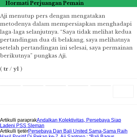
Hormati Perjuangan Pemain
Aji menutup pers dengan mengatakan
metodenya dalam mempersiapkan menghadapi
laga-laga selanjutnya.
“Saya tidak melihat kedua
pertandingan dua di belakang, saya melihatnya
setelah pertandingan ini selesai, saya permainan
berikutnya” pungkas Aji.
(
tr
/
yl
)
Artikulli paraprak
Andalkan Kolektivitas, Persebaya Siap
Ladeni PSS Sleman
Artikulli tjetër
Persebaya Dan Bali United Sama-Sama Raih
Hasil Positif Di Pekan ke-7, Aji Santoso : “Bali Bagus,