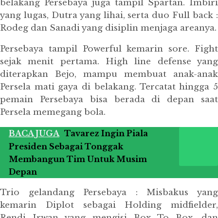
belakang Persebaya juga tampil Spartan. Imbiri
yang lugas, Dutra yang lihai, serta duo Full back :
Rodeg dan Sanadi yang disiplin menjaga areanya.
Persebaya tampil Powerful kemarin sore. Fight
sejak menit pertama. High line defense yang
diterapkan Bejo, mampu membuat anak-anak
Persela mati gaya di belakang. Tercatat hingga 5
pemain Persebaya bisa berada di depan saat
Persela memegang bola.
BACA JUGA
Tavarez Ingin Piala
Presiden Sebagai Tonggak
Membangun Tim Untuk Musim
Depan
Trio gelandang Persebaya : Misbakus yang
kemarin Diplot sebagai Holding midfielder,
Rendi Irwan yang mengisi Box To Box, dan