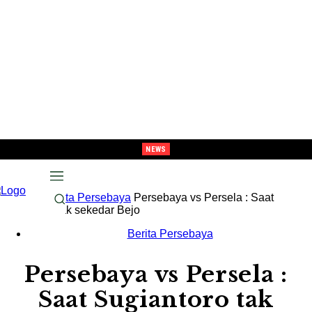
NEWS
unci Tiket Semi-Final, Tavarez : “Target Kami Semua Pemain Merasakan Pra-Musi
Melaju Ke Semi-Final, Tavarez : “Ingat! ini Hanya Pra-Musim”
Beranda
Berita Persebaya
Persebaya vs Persela : Saat
Sugiantoro tak sekedar Bejo
Berita Persebaya
Persebaya vs Persela :
Saat Sugiantoro tak