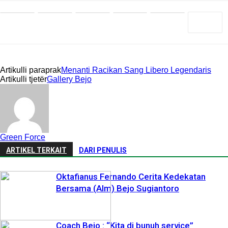
Artikulli paraprak
Menanti Racikan Sang Libero Legendaris
Artikulli tjetër
Gallery Bejo
Green Force
ARTIKEL TERKAIT
DARI PENULIS
Oktafianus Fernando Cerita Kedekatan
Bersama (Alm) Bejo Sugiantoro
Coach Bejo : “Kita di bunuh service”