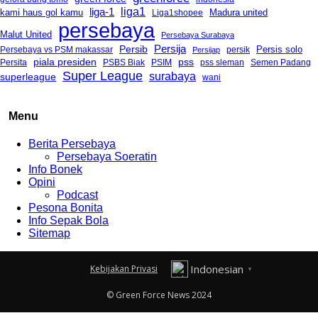
liga-1
liga1
kami haus gol kamu
Madura united
Liga1shopee
persebaya
Malut United
Persebaya Surabaya
Persija
Persib
Persis solo
Persebaya vs PSM makassar
Persijap
persik
piala presiden
pss
PSBS Biak
Persita
PSIM
pss sleman
Semen Padang
Super League
surabaya
superleague
wani
Menu
Berita Persebaya
Persebaya Soeratin
Info Bonek
Opini
Podcast
Pesona Bonita
Info Sepak Bola
Sitemap
Indonesian
Kebijakan Privasi
▼
© Green Force News 2024