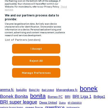
bonek
arema fc
bajulijo
bhayangkara fc
Bajul Ijo
Bali United
bonita
Bonek Bonita
BRI Liga 1
Briliga1
Borneo FC
BRI
BRI super league
Dewa United
Dutra
el-classico
greenforce
green force
gelora bung tomo
indonesia