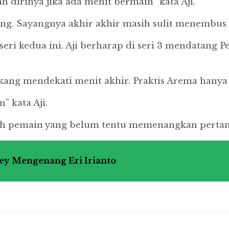
n dirinya jika ada menit bermain” kata Aji.
ung.
Sayangnya akhir akhir masih sulit menembu
eri kedua ini.
Aji berharap di seri 3 mendatang
kang mendekati menit akhir.
Praktis Arema hanya
 kata Aji.
ah pemain yang belum tentu memenangkan pertand
rsey Mengenang Eri Irianto