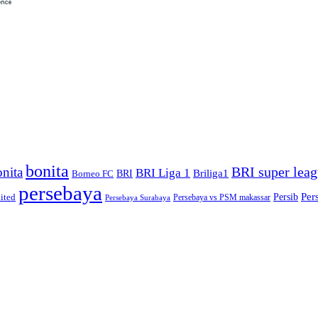
bonita
BRI super lea
nita
BRI Liga 1
Briliga1
Borneo FC
BRI
persebaya
Pers
ited
Persib
Persebaya vs PSM makassar
Persebaya Surabaya