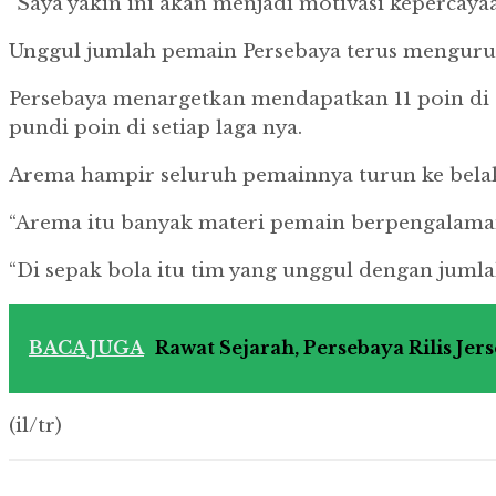
“Saya yakin ini akan menjadi motivasi kepercayaa
Unggul jumlah pemain Persebaya terus mengur
Persebaya menargetkan mendapatkan 11 poin di s
pundi poin di setiap laga nya.
Arema hampir seluruh pemainnya turun ke bela
“Arema itu banyak materi pemain berpengalaman”
“Di sepak bola itu tim yang unggul dengan juml
BACA JUGA
Rawat Sejarah, Persebaya Rilis Je
(il/tr)