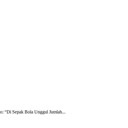
ERITA PERSEBAYA
INFO BONEK
OPINI
PESONA BONIT
o: “Di Sepak Bola Unggul Jumlah...