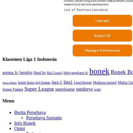
Klasemen Liga 1 Indonesia
bonek
Bonek Bo
arema fc
bajulijo
bhayangkara fc
Bajul Ijo
Bali United
liga1
liga-1
kami haus gol kamu
Madura united
Malut Un
Liga1shopee
jawa timur
Super League
surabaya
superleague
Semen Padang
wani
Menu
Berita Persebaya
Persebaya Soeratin
Info Bonek
Opini