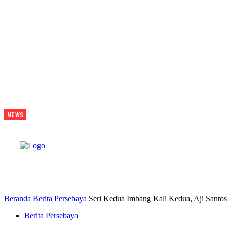
Lawan
NEWS
Persib
Di
Final,
Tavarez
Sebut
B
Laga
Bak
Daud
Vs
Goliath
Beranda
Berita Persebaya
Seri Kedua Imbang Kali Kedua, Aji Santos
Berita Persebaya