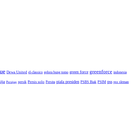
gue
greenforce
green force
Dewa United
gelora bung tomo
el-classico
indonesia
ija
Persis solo
piala presiden
pss
PSBS Biak
persik
Persita
PSIM
pss sleman
Persijap