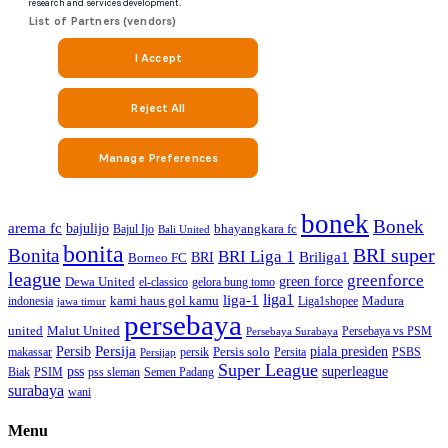
bonek
Bonek
arema fc
bajulijo
bhayangkara fc
Bajul Ijo
Bali United
bonita
BRI super
Bonita
BRI Liga 1
Briliga1
Borneo FC
BRI
league
greenforce
green force
Dewa United
gelora bung tomo
el-classico
liga1
liga-1
kami haus gol kamu
Madura
indonesia
Liga1shopee
jawa timur
persebaya
united
Malut United
Persebaya vs PSM
Persebaya Surabaya
Persija
Persib
Persis solo
piala presiden
makassar
PSBS
persik
Persita
Persijap
Super League
superleague
pss
Biak
PSIM
pss sleman
Semen Padang
surabaya
wani
Menu