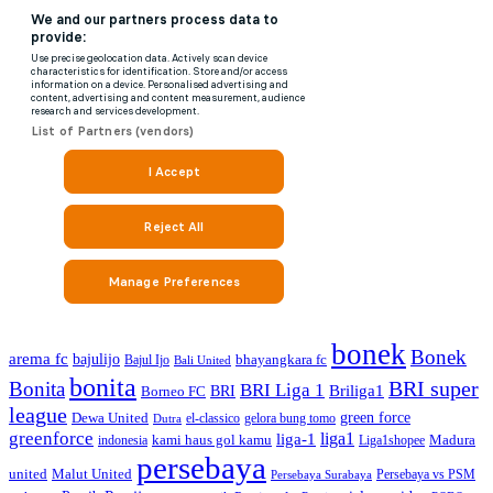
bonek
Bonek
arema fc
bajulijo
bhayangkara fc
Bajul Ijo
Bali United
bonita
BRI super
Bonita
BRI Liga 1
Briliga1
Borneo FC
BRI
league
green force
Dewa United
gelora bung tomo
el-classico
Dutra
greenforce
liga1
liga-1
kami haus gol kamu
Madura
indonesia
Liga1shopee
persebaya
united
Malut United
Persebaya vs PSM
Persebaya Surabaya