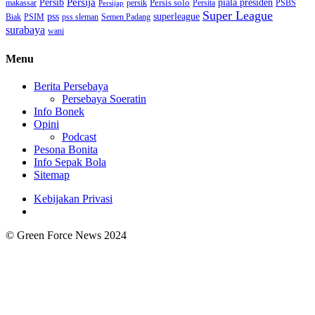
Persija
piala presiden
Persib
Persis solo
makassar
PSBS
persik
Persita
Persijap
Super League
superleague
pss
Biak
PSIM
pss sleman
Semen Padang
surabaya
wani
Menu
Berita Persebaya
Persebaya Soeratin
Info Bonek
Opini
Podcast
Pesona Bonita
Info Sepak Bola
Sitemap
Kebijakan Privasi
© Green Force News 2024