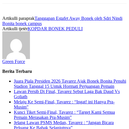
Artikulli paraprak
Tanggapan Estafet Away Bonek oleh Sdri Nindi
Bonita bonek campus
Artikulli tjetër
KOPDAR BONEK PEDULI
Green Force
Berita Terbaru
Juara Piala Presiden 2026 Tavarez Ajak Bonek Bonita Penuhi
Stadion Tanggal 15 Untuk Hormati Perjuangan Pemain
Lawan Persib Di Final, Tavarez Sebut Laga Bak Daud Vs
Goliath
Melaju Ke Semi-Final, Tavarez : “Ingat! ini Hanya Pra-
Musim”
Kunci Tiket Semi-Final, Tavarez : “Target Kami Semua
Pemain Merasakan Pra-Musim”
Jelang Lawan PSMS Medan, Tavarez : “Jangan Bicara
Peluang Ke Babak Selanjutnya”