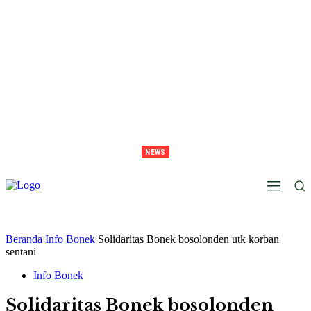
NEWS
Juara Piala Presiden 2026 Tavarez Ajak Bonek Bonita Penuhi Stadion Tanggal 15 Untuk
Hormati Perjuangan Pemain
Beranda
Info Bonek
Solidaritas Bonek bosolonden utk korban
sentani
Info Bonek
Solidaritas Bonek bosolonden