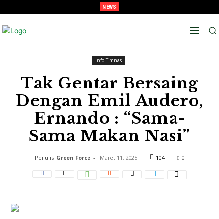
NEWS
Kunci Tiket Semi-Final, Tavarez : “Target Kami Semua Pemain Merasakan Pra-
Melaju Ke Semi-Final, Tavarez : “Ingat! ini Hanya Pra-Musim”
Musim”
Beranda
Info Timnas
Info Timnas
Tak Gentar Bersaing
Dengan Emil Audero,
Ernando : “Sama-
Sama Makan Nasi”
Penulis
Green Force
-
Maret 11, 2025
104
0