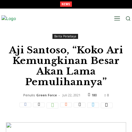
NEWS
Melaju Ke Semi-Final, Tavarez : “Ingat! ini Hanya Pra-Musim”
Beranda
Berita Persebaya
Berita Persebaya
Aji Santoso, “Koko Ari
Kemungkinan Besar
Akan Lama
Pemulihannya”
Penulis
Green Force
-
Juli 22, 2021
180
0