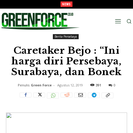
NEWS
Melaju Ke Semi-Final, Tavarez : “Ingat! ini Hanya Pra-Musim”
Beranda
Berita Persebaya
Berita Persebaya
Caretaker Bejo : “Ini
harga diri Persebaya,
Surabaya, dan Bonek
Penulis
Green Force
-
Agustus 12, 2019
391
0