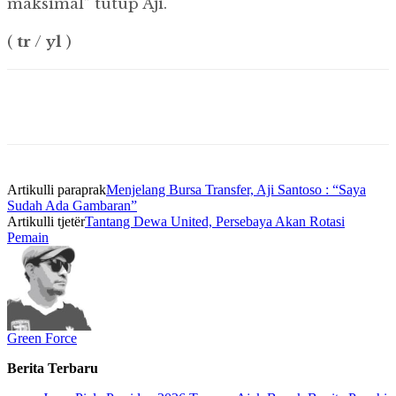
maksimal” tutup Aji.
(
tr
/
yl
)
Artikulli paraprak
Menjelang Bursa Transfer, Aji Santoso : “Saya
Sudah Ada Gambaran”
Artikulli tjetër
Tantang Dewa United, Persebaya Akan Rotasi
Pemain
Green Force
Berita Terbaru