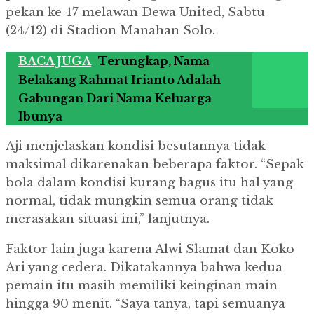
pekan ke-17 melawan Dewa United, Sabtu
(24/12) di Stadion Manahan Solo.
BACA JUGA
Terungkap, Nama
Belakang Rahmat Irianto Adalah
Gabungan Dari Nama Keluarga
Ibunya
Aji menjelaskan kondisi besutannya tidak
maksimal dikarenakan beberapa faktor.
“Sepak
bola dalam kondisi kurang bagus itu hal yang
normal, tidak mungkin semua orang tidak
merasakan situasi ini,” lanjutnya.
Faktor lain juga karena Alwi Slamat dan Koko
Ari yang cedera.
Dikatakannya bahwa kedua
pemain itu masih memiliki keinginan main
hingga 90 menit.
“Saya tanya, tapi semuanya