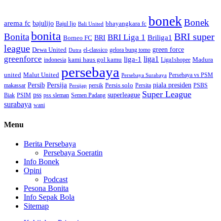
bonek
Bonek
arema fc
bajulijo
bhayangkara fc
Bajul Ijo
Bali United
bonita
BRI super
Bonita
BRI Liga 1
Briliga1
Borneo FC
BRI
league
green force
Dewa United
gelora bung tomo
el-classico
Dutra
greenforce
liga1
liga-1
kami haus gol kamu
Madura
indonesia
Liga1shopee
persebaya
united
Malut United
Persebaya vs PSM
Persebaya Surabaya
Persija
piala presiden
Persib
Persis solo
makassar
PSBS
persik
Persita
Persijap
Super League
superleague
pss
Biak
PSIM
pss sleman
Semen Padang
surabaya
wani
Menu
Berita Persebaya
Persebaya Soeratin
Info Bonek
Opini
Podcast
Pesona Bonita
Info Sepak Bola
Sitemap