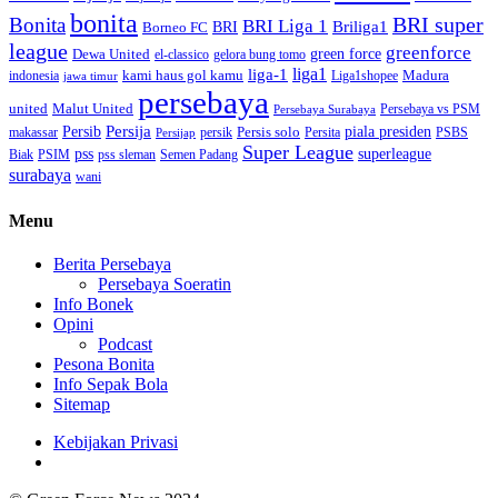
bonita
BRI super
Bonita
BRI Liga 1
Briliga1
Borneo FC
BRI
league
greenforce
green force
Dewa United
gelora bung tomo
el-classico
liga1
liga-1
kami haus gol kamu
Madura
indonesia
Liga1shopee
jawa timur
persebaya
united
Malut United
Persebaya vs PSM
Persebaya Surabaya
Persija
Persib
Persis solo
piala presiden
makassar
PSBS
persik
Persita
Persijap
Super League
superleague
pss
Biak
PSIM
pss sleman
Semen Padang
surabaya
wani
Menu
Berita Persebaya
Persebaya Soeratin
Info Bonek
Opini
Podcast
Pesona Bonita
Info Sepak Bola
Sitemap
Kebijakan Privasi