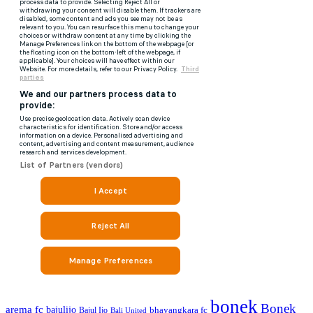
bonek
Bonek
arema fc
bajulijo
bhayangkara fc
Bajul Ijo
Bali United