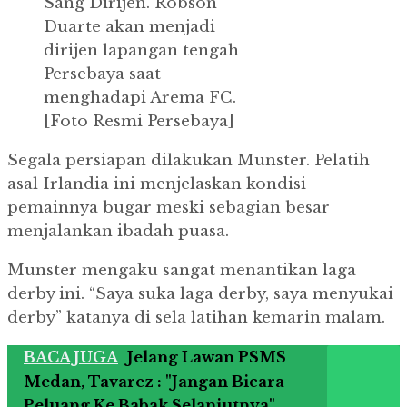
Sang Dirijen.
Robson
Duarte akan menjadi
dirijen lapangan tengah
Persebaya saat
menghadapi Arema FC.
[Foto Resmi Persebaya]
Segala persiapan dilakukan Munster.
Pelatih
asal Irlandia ini menjelaskan kondisi
pemainnya bugar meski sebagian besar
menjalankan ibadah puasa.
Munster mengaku sangat menantikan laga
derby ini.
“Saya suka laga derby, saya menyukai
derby” katanya di sela latihan kemarin malam.
BACA JUGA
Jelang Lawan PSMS
Medan, Tavarez : "Jangan Bicara
Peluang Ke Babak Selanjutnya"