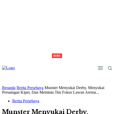
NEWS
Juara Piala Presiden 2026 Tavarez Ajak Bonek Bonita Penuhi Stadion Tanggal 15 Untuk
Hormati Perjuangan Pemain
Beranda
Berita Persebaya
Munster Menyukai Derby, Menyukai
Persaingan Kiper, Dan Meminta Tim Fokus Lawan Arema...
Berita Persebaya
Munster Menyukai Derby,