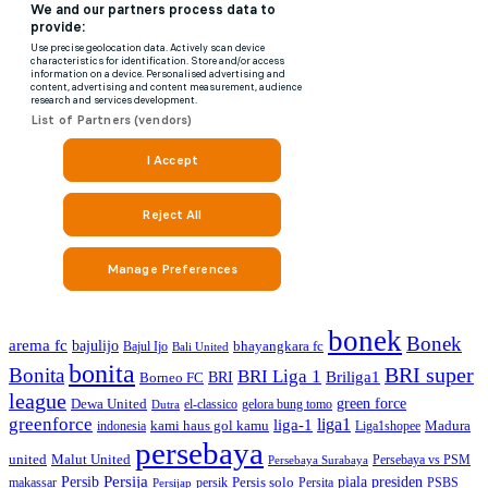
bonek
Bonek
arema fc
bajulijo
bhayangkara fc
Bajul Ijo
Bali United
bonita
BRI super
Bonita
BRI Liga 1
Briliga1
Borneo FC
BRI
league
green force
Dewa United
gelora bung tomo
el-classico
Dutra
greenforce
liga1
liga-1
kami haus gol kamu
Madura
indonesia
Liga1shopee
persebaya
united
Malut United
Persebaya vs PSM
Persebaya Surabaya
Persija
piala presiden
Persib
Persis solo
makassar
PSBS
persik
Persita
Persijap