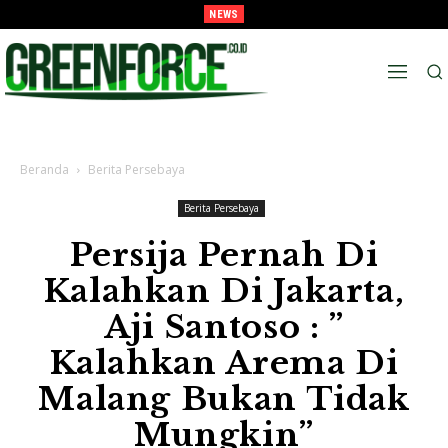
NEWS
Juara Piala Presiden 2026 Tavarez Ajak Bonek Bonita Penuhi Stadion Tanggal 15
Untuk Hormati Perjuangan Pemain
Beranda
Berita Persebaya
Berita Persebaya
Persija Pernah Di
Kalahkan Di Jakarta,
Aji Santoso : ”
Kalahkan Arema Di
Malang Bukan Tidak
Mungkin”