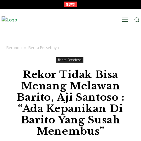
NEWS
Lawan Persib Di Final, Tavarez Sebut Laga Bak Daud Vs Goliath
Beranda
Berita Persebaya
Berita Persebaya
Rekor Tidak Bisa
Menang Melawan
Barito, Aji Santoso :
“Ada Kepanikan Di
Barito Yang Susah
Menembus”