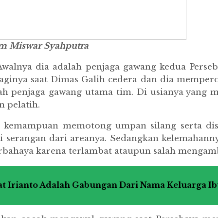
ram Miswar Syahputra
walnya dia adalah penjaga gawang kedua Perseb
inya saat Dimas Galih cedera dan dia memperol
lah penjaga gawang utama tim. Di usianya yang
 pelatih.
emampuan memotong umpan silang serta distri
serangan dari areanya. Sedangkan kelemahanny
erbahaya karena terlambat ataupun salah mengamb
 Irianto Adalah Gabungan Dari Nama Keluarga I