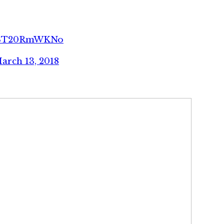
m/ST20RmWKNo
arch 13, 2018