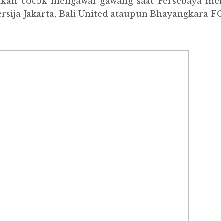
r akan cocok mengawal gawang saat Persebaya 
ersija Jakarta, Bali United ataupun Bhayangkara F