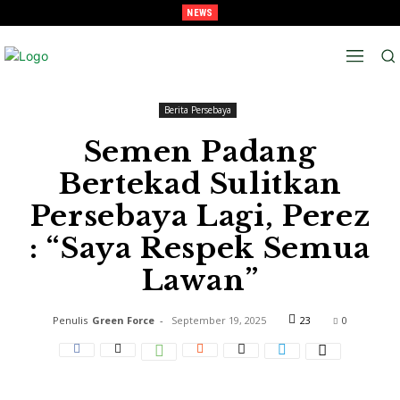
NEWS
Melaju Ke Semi-Final, Tavarez : “Ingat! ini Hanya Pra-Musim”
Beranda
Berita Persebaya
Berita Persebaya
Semen Padang
Bertekad Sulitkan
Persebaya Lagi, Perez
: “Saya Respek Semua
Lawan”
Penulis
Green Force
-
September 19, 2025
23
0