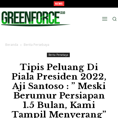
NEWS
Melaju Ke Semi-Final, Tavarez : “Ingat! ini Hanya Pra-Musim”
Beranda
Berita Persebaya
Berita Persebaya
Tipis Peluang Di
Piala Presiden 2022,
Aji Santoso : ” Meski
Berumur Persiapan
1.5 Bulan, Kami
Tampil Menyerang”